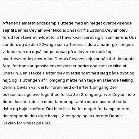
Facebook
X
Pinterest
WhatsApp
Aftenens amatørlandskamp sluttede med en meget overbevisende
sejr til Dennis Ceylan over Nikolai Chaskin fra Estland.Ceylan blev
forud for stævnet hyldet for at have kvalificeret sig til sommerens OL i
London, og da den 22-årige som aftenens sidste amatør gik i ringen,
virkede han da også meget opsat på at levere en solid og
overbevisende præstation.Dennis Ceylans sejr var på intet tidspunkt i
fare, for han var ganske enkelt klasser bedre end estiske Nikolai
Chaskin. Den stakkels ester blev overdænget med slag både dybt og
højt, og i slutningen af 1. omgang måtte han tage en stående tælling.
Dennis Ceylan var derfor foran med 6-1 efter 1. omgang.Den
boksemæssige overlegenhed fortsatte i 2. omgang, hvor Ceylan hele
tiden dominerede sin modstander og ramte med masser af både
dybe og høje træffere. Det blev til sidst for meget for kamplederen,
der stoppede den ulige kamp i 2. omgang og erklærede Dennis
Ceylan for vinder på RSC.