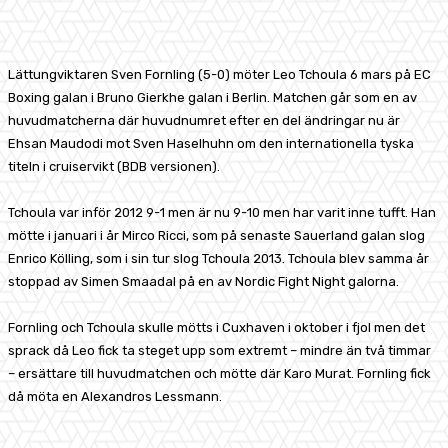
Facebook
X
Pinterest
WhatsApp
Lättungviktaren Sven Fornling (5-0) möter Leo Tchoula 6 mars på EC
Boxing galan i Bruno Gierkhe galan i Berlin. Matchen går som en av
huvudmatcherna där huvudnumret efter en del ändringar nu är
Ehsan Maudodi mot Sven Haselhuhn om den internationella tyska
titeln i cruiservikt (BDB versionen).
Tchoula var inför 2012 9-1 men är nu 9-10 men har varit inne tufft. Han
mötte i januari i år Mirco Ricci, som på senaste Sauerland galan slog
Enrico Kölling, som i sin tur slog Tchoula 2013. Tchoula blev samma år
stoppad av Simen Smaadal på en av Nordic Fight Night galorna.
Fornling och Tchoula skulle mötts i Cuxhaven i oktober i fjol men det
sprack då Leo fick ta steget upp som extremt – mindre än två timmar
– ersättare till huvudmatchen och mötte där Karo Murat. Fornling fick
då möta en Alexandros Lessmann.