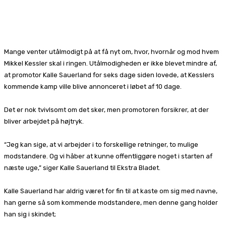
Facebook
X
Pinterest
WhatsApp
Mange venter utålmodigt på at få nyt om, hvor, hvornår og mod hvem
Mikkel Kessler skal i ringen. Utålmodigheden er ikke blevet mindre af,
at promotor Kalle Sauerland for seks dage siden lovede, at Kesslers
kommende kamp ville blive annonceret i løbet af 10 dage.
Det er nok tvivlsomt om det sker, men promotoren forsikrer, at der
bliver arbejdet på højtryk.
“Jeg kan sige, at vi arbejder i to forskellige retninger, to mulige
modstandere. Og vi håber at kunne offentliggøre noget i starten af
næste uge,” siger Kalle Sauerland til Ekstra Bladet.
Kalle Sauerland har aldrig været for fin til at kaste om sig med navne,
han gerne så som kommende modstandere, men denne gang holder
han sig i skindet;