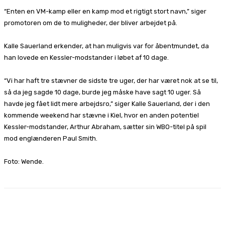
“Enten en VM-kamp eller en kamp mod et rigtigt stort navn,” siger
promotoren om de to muligheder, der bliver arbejdet på.
Kalle Sauerland erkender, at han muligvis var for åbentmundet, da
han lovede en Kessler-modstander i løbet af 10 dage.
“Vi har haft tre stævner de sidste tre uger, der har været nok at se til,
så da jeg sagde 10 dage, burde jeg måske have sagt 10 uger. Så
havde jeg fået lidt mere arbejdsro,” siger Kalle Sauerland, der i den
kommende weekend har stævne i Kiel, hvor en anden potentiel
Kessler-modstander, Arthur Abraham, sætter sin WBO-titel på spil
mod englænderen Paul Smith.
Foto: Wende.
Facebook
X
Pinterest
WhatsApp