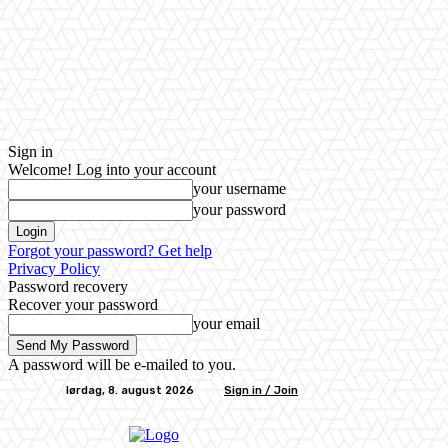
Sign in
Welcome! Log into your account
your username
your password
Forgot your password? Get help
Privacy Policy
Password recovery
Recover your password
your email
A password will be e-mailed to you.
lørdag, 8. august 2026
Sign in / Join