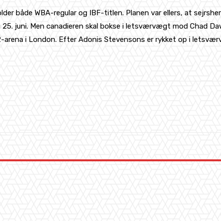
er både WBA-regular og IBF-titlen. Planen var ellers, at sejrsher
 25. juni. Men canadieren skal bokse i letsværvægt mod Chad Daw
arena i London. Efter Adonis Stevensons er rykket op i letsværvæg
WhatsApp