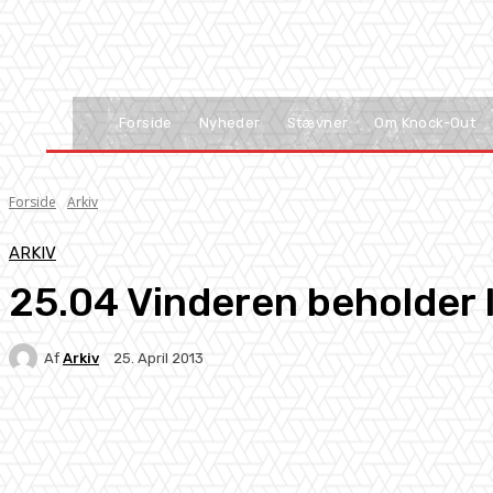
Forside
Nyheder
Stævner
Om Knock-Out
Forside
Arkiv
ARKIV
25.04 Vinderen beholder 
Af
Arkiv
25. April 2013
Facebook
X
Pinterest
WhatsApp