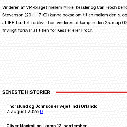
Vinderen af VM-braget mellem Mikkel Kessler og Carl Froch behold
Stevenson (20-1, 17 KO) kunne bokse om titlen mellem den 6. og
at IBF-bæltet forbliver hos vinderen af kampen den 25. maj i O2-
frivilligt forsvar af titlen for Kessler eller Froch.
Share
Facebook
X
Pinterest
SENESTE HISTORIER
Thorslund og Johnson er vejet ind i Orlando
7. august 2026
0
Oliver Maximilian i kamp 12. september