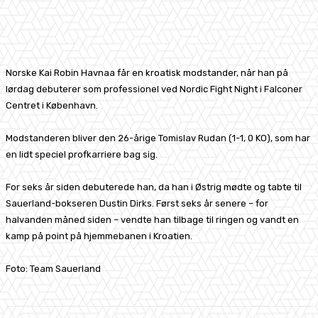
Facebook
X
Pinterest
WhatsApp
Norske Kai Robin Havnaa får en kroatisk modstander, når han på
lørdag debuterer som professionel ved Nordic Fight Night i Falconer
Centret i København.
Modstanderen bliver den 26-årige Tomislav Rudan (1-1, 0 KO), som har
en lidt speciel profkarriere bag sig.
For seks år siden debuterede han, da han i Østrig mødte og tabte til
Sauerland-bokseren Dustin Dirks. Først seks år senere – for
halvanden måned siden – vendte han tilbage til ringen og vandt en
kamp på point på hjemmebanen i Kroatien.
Foto: Team Sauerland