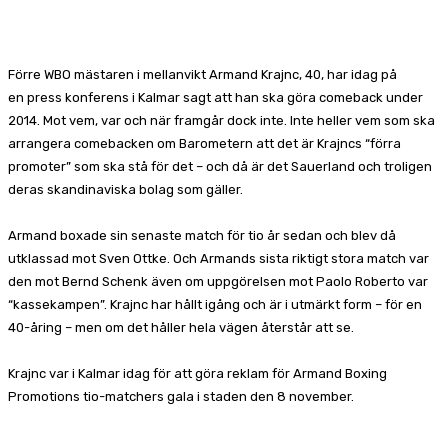
Facebook
X
Pinterest
WhatsApp
Förre WBO mästaren i mellanvikt Armand Krajnc, 40, har idag på
en press konferens i Kalmar sagt att han ska göra comeback under
2014. Mot vem, var och när framgår dock inte. Inte heller vem som ska
arrangera comebacken om Barometern att det är Krajncs “förra
promoter” som ska stå för det – och då är det Sauerland och troligen
deras skandinaviska bolag som gäller.
Armand boxade sin senaste match för tio år sedan och blev då
utklassad mot Sven Ottke. Och Armands sista riktigt stora match var
den mot Bernd Schenk även om uppgörelsen mot Paolo Roberto var
“kassekampen”. Krajnc har hållt igång och är i utmärkt form – för en
40-åring – men om det håller hela vägen återstår att se.
Krajnc var i Kalmar idag för att göra reklam för Armand Boxing
Promotions tio-matchers gala i staden den 8 november.