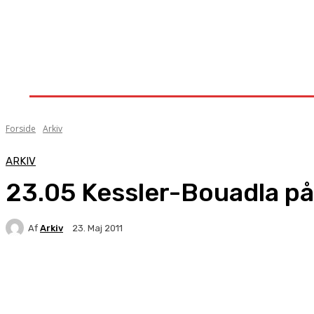
Forside
Nyheder
Stævner
Om Knock-Out
Forside
Arkiv
ARKIV
23.05 Kessler-Bouadla p
Af
Arkiv
23. Maj 2011
Facebook
X
Pinterest
WhatsApp