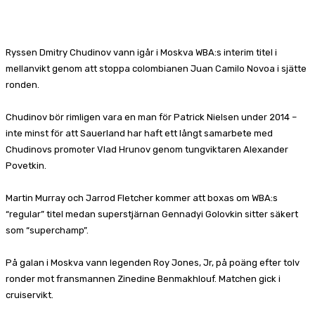
Facebook
X
Pinterest
WhatsApp
Ryssen Dmitry Chudinov vann igår i Moskva WBA:s interim titel i
mellanvikt genom att stoppa colombianen Juan Camilo Novoa i sjätte
ronden.
Chudinov bör rimligen vara en man för Patrick Nielsen under 2014 –
inte minst för att Sauerland har haft ett långt samarbete med
Chudinovs promoter Vlad Hrunov genom tungviktaren Alexander
Povetkin.
Martin Murray och Jarrod Fletcher kommer att boxas om WBA:s
“regular” titel medan superstjärnan Gennadyi Golovkin sitter säkert
som “superchamp”.
På galan i Moskva vann legenden Roy Jones, Jr, på poäng efter tolv
ronder mot fransmannen Zinedine Benmakhlouf. Matchen gick i
cruiservikt.