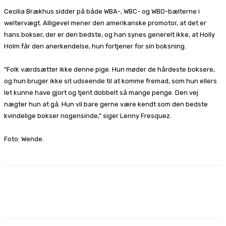
Cecilia Brækhus sidder på både WBA-, WBC- og WBO-bælterne i
weltervægt. Alligevel mener den amerikanske promotor, at det er
hans bokser, der er den bedste, og han synes generelt ikke, at Holly
Holm får den anerkendelse, hun fortjener for sin boksning.
“Folk værdsætter ikke denne pige. Hun møder de hårdeste boksere,
og hun bruger ikke sit udseende til at komme fremad, som hun ellers
let kunne have gjort og tjent dobbelt så mange penge. Den vej
nægter hun at gå. Hun vil bare gerne være kendt som den bedste
kvindelige bokser nogensinde,” siger Lenny Fresquez.
Foto: Wende.
Facebook
X
Pinterest
WhatsApp