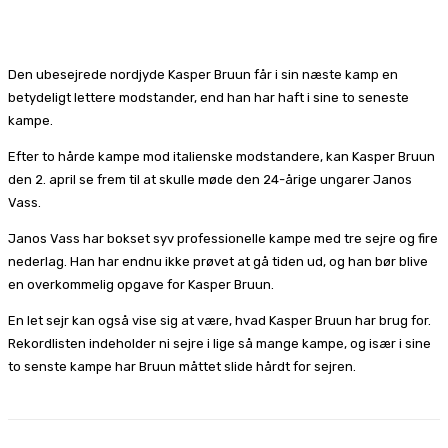
Facebook
X
Pinterest
WhatsApp
Den ubesejrede nordjyde Kasper Bruun får i sin næste kamp en
betydeligt lettere modstander, end han har haft i sine to seneste
kampe.
Efter to hårde kampe mod italienske modstandere, kan Kasper Bruun
den 2. april se frem til at skulle møde den 24-årige ungarer Janos
Vass.
Janos Vass har bokset syv professionelle kampe med tre sejre og fire
nederlag. Han har endnu ikke prøvet at gå tiden ud, og han bør blive
en overkommelig opgave for Kasper Bruun.
En let sejr kan også vise sig at være, hvad Kasper Bruun har brug for.
Rekordlisten indeholder ni sejre i lige så mange kampe, og især i sine
to senste kampe har Bruun måttet slide hårdt for sejren.