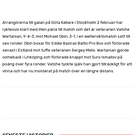
Facebook
X
Pinterest
WhatsApp
Arrangörerna till galan på Göta Källare i Stockholm 2 februari har
ryktesvis klart med liten pärla till match och det är veteranen Vatche
Wartanian, 9-4-3, mot Michael Obin, 3-1, i en welterviktsmatch satt till
sex ronder. Obin boxar för Eddie Baziras Baltic Pro Box och förlorade
senast i Estland mot tuffe veteranen Sergey Melis. Wartanian gjorde
comeback i Linköping och förlorade knappt mot Suro Ismailov på
poäng över fyra ronder. Vatche tyckte själv han gjort tillräckligt för att
vinna och har nu insisterat på match över en längre distans.
Facebook
X
Pinterest
WhatsApp