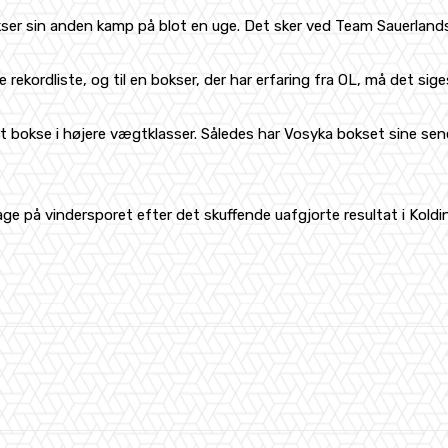
kser sin anden kamp på blot en uge. Det sker ved Team Sauerland
ekordliste, og til en bokser, der har erfaring fra OL, må det sig
l at bokse i højere vægtklasser. Således har Vosyka bokset sine s
ge på vindersporet efter det skuffende uafgjorte resultat i Koldi
WhatsApp