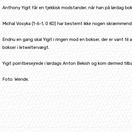
Anthony Yigit får en tjekkisk modstander, når han på lørdag bo
Michal Vosyka (1-6-1, 0 KO) har bestemt ikke nogen skræmmende r
Endnu en gang skal Yigit i ringen mod en bokser, der er vant ti
bokser i letweltervægt.
Yigit pointbesejrede i lørdags Anton Bekish og kom dermed tilba
Foto: Wende.
Share
Facebook
X
Pinterest