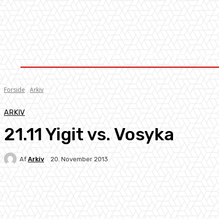
Forside
Nyheder
Stævner
Om Knock-Out
Forside
Arkiv
ARKIV
21.11 Yigit vs. Vosyka
Af
Arkiv
20. November 2013
Facebook
X
Pinterest
WhatsApp