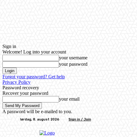
Sign in
Welcome! Log into your account
your username
your password
Forgot your password? Get help
Privacy Policy
Password recovery
Recover your password
your email
A password will be e-mailed to you.
lørdag, 8. august 2026
Sign in / Join