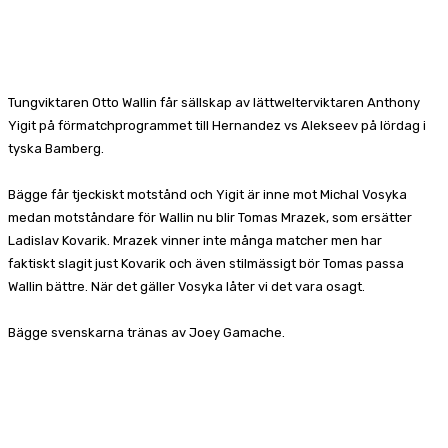
Facebook
X
Pinterest
WhatsApp
Tungviktaren Otto Wallin får sällskap av lättwelterviktaren Anthony
Yigit på förmatchprogrammet till Hernandez vs Alekseev på lördag i
tyska Bamberg.
Bägge får tjeckiskt motstånd och Yigit är inne mot Michal Vosyka
medan motståndare för Wallin nu blir Tomas Mrazek, som ersätter
Ladislav Kovarik. Mrazek vinner inte många matcher men har
faktiskt slagit just Kovarik och även stilmässigt bör Tomas passa
Wallin bättre. När det gäller Vosyka låter vi det vara osagt.
Bägge svenskarna tränas av Joey Gamache.