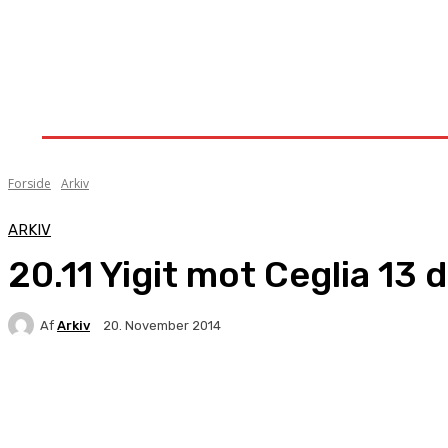
Forside
Nyheder
Stævner
Om Knock-Out
Forside
Arkiv
ARKIV
20.11 Yigit mot Ceglia 13
Af
Arkiv
20. November 2014
Facebook
X
Pinterest
WhatsApp