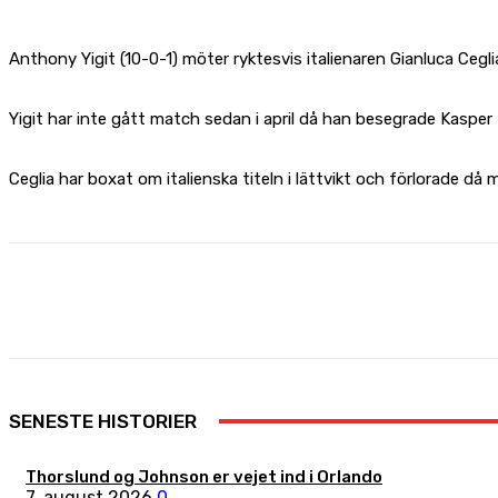
Anthony Yigit (10-0-1) möter ryktesvis italienaren Gianluca Cegli
Yigit har inte gått match sedan i april då han besegrade Kasper 
Ceglia har boxat om italienska titeln i lättvikt och förlorade då
Share
Facebook
X
Pinterest
SENESTE HISTORIER
Thorslund og Johnson er vejet ind i Orlando
7. august 2026
0