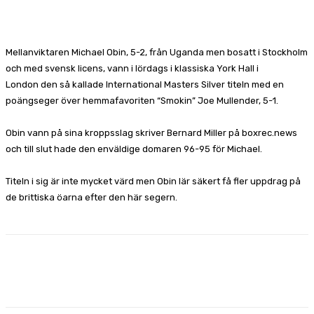
Facebook
X
Pinterest
WhatsApp
Mellanviktaren Michael Obin, 5-2, från Uganda men bosatt i Stockholm
och med svensk licens, vann i lördags i klassiska York Hall i
London den så kallade International Masters Silver titeln med en
poängseger över hemmafavoriten “Smokin” Joe Mullender, 5-1.
Obin vann på sina kroppsslag skriver Bernard Miller på boxrec.news
och till slut hade den enväldige domaren 96-95 för Michael.
Titeln i sig är inte mycket värd men Obin lär säkert få fler uppdrag på
de brittiska öarna efter den här segern.
Facebook
X
Pinterest
WhatsApp