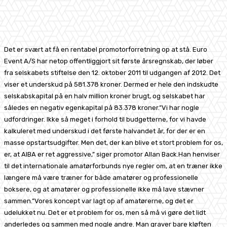
Facebook
X
Pinterest
WhatsApp
Det er svært at få en rentabel promotorforretning op at stå. Euro
Event A/S har netop offentliggjort sit første årsregnskab, der løber
fra selskabets stiftelse den 12. oktober 2011 til udgangen af 2012. Det
viser et underskud på 581.378 kroner. Dermed er hele den indskudte
selskabskapital på en halv million kroner brugt, og selskabet har
således en negativ egenkapital på 83.378 kroner.”Vi har nogle
udfordringer. Ikke så meget i forhold til budgetterne, for vi havde
kalkuleret med underskud i det første halvandet år, for der er en
masse opstartsudgifter. Men det, der kan blive et stort problem for os,
er, at AIBA er ret aggressive,” siger promotor Allan Back.Han henviser
til det internationale amatørforbunds nye regler om, at en træner ikke
længere må være træner for både amatører og professionelle
boksere, og at amatører og professionelle ikke må lave stævner
sammen.”Vores koncept var lagt op af amatørerne, og det er
udelukket nu. Det er et problem for os, men så må vi gøre det lidt
anderledes og sammen med nogle andre. Man graver bare kløften