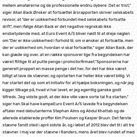
mellem amatørerne og de professionelle endnu dybere. Det er trist,”
siger Allan Back.Ønsker at fortsætteI årsrapporten skriver selskabets
revisor, at ”der er usikkerhed forbundet med selskabets fortsatte
drift”, men ifølge Allan Back er det negative regnskab ikke
ensbetydende med, at Euro Event A/S bliver nødt til at dreje nøglen
om.”Der er ikke usikkerhed i forhold til, om vi ønsker at fortsætte, men
der er usikkerhed om, hvordan vi skal fortsætte,” siger Allan Back, der
kan glæde sig over, at en række sponsorer lige fra begyndelsen har
været flittige til at putte penge i promotorfirmaet.”Sponsorerne har
generelt proppet en masse penge i det her, for det har ikke været
billigt at lave de stævner, og opstarten har heller ikke været billig. Vi
har startet det op som et initiativ for at hjælpe boksningen, og når jeg
kigger tilbage på, hvad vi har lavet, er jeg egentlig ganske godt
tilfreds. Jeg vidste godt, at der ikke ville være sorte tal fra starten,”
siger han.Skal have kampeEuro Event A/S lavede fra begyndelsen
aftaler med debutanterne Stephan Alms og Abdul Khattab og de
allerede etablerede proffer Kim Poulsen og Kasper Bruun. Det første
stævne fandt sted i april sidste år, og i løbet af 2012 blev det til i alt tre
stævner. I maj var der stævne i Randers, mens året blev rundet af med