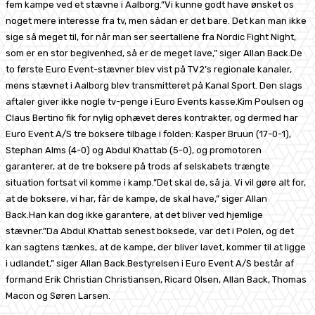
fem kampe ved et stævne i Aalborg.”Vi kunne godt have ønsket os
noget mere interesse fra tv, men sådan er det bare. Det kan man ikke
sige så meget til, for når man ser seertallene fra Nordic Fight Night,
som er en stor begivenhed, så er de meget lave,” siger Allan Back.De
to første Euro Event-stævner blev vist på TV2’s regionale kanaler,
mens stævnet i Aalborg blev transmitteret på Kanal Sport. Den slags
aftaler giver ikke nogle tv-penge i Euro Events kasse.Kim Poulsen og
Claus Bertino fik for nylig ophævet deres kontrakter, og dermed har
Euro Event A/S tre boksere tilbage i folden: Kasper Bruun (17-0-1),
Stephan Alms (4-0) og Abdul Khattab (5-0), og promotoren
garanterer, at de tre boksere på trods af selskabets trængte
situation fortsat vil komme i kamp.”Det skal de, så ja. Vi vil gøre alt for,
at de boksere, vi har, får de kampe, de skal have,” siger Allan
Back.Han kan dog ikke garantere, at det bliver ved hjemlige
stævner.”Da Abdul Khattab senest boksede, var det i Polen, og det
kan sagtens tænkes, at de kampe, der bliver lavet, kommer til at ligge
i udlandet,” siger Allan Back.Bestyrelsen i Euro Event A/S består af
formand Erik Christian Christiansen, Ricard Olsen, Allan Back, Thomas
Macon og Søren Larsen.