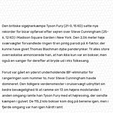
Facebook
X
Pinterest
WhatsApp
Den britiske sigøjnerkæmpe Tyson Fury (21-0, 15 KO) satte nye
rekorder for bizar opførsel efter sejren over Steve Cunningham (25-
6, 12 KO) i Madison Square Garden i New York. Den 2,06 meter høje
sværvægter forvandlede ringen til en pinlig parodi på X-faktor, der
kunne have givet Thomas Blachman dybe panderynker. Til alles store
overraskelse annoncerede han, at han ikke kun var en bokser, men
også en sanger for derefter at bryde ud i irks folkesang.
Forud var gået en yderst underholdende IBF-eliminator for
rangeringen som nummer to, hvor Steve Cunningham havde
domineret. Den tidligere verdensmester i cruiservægt udnyttet sin
bedre bevægelighed til at ramme sin 13 cm højere modstander. I
anden omgang ramte han Tyson Fury med et højresving, der sendte
kæmpen i gulvet. De 115,2 kilo bokser kom dog på benene igen, men i
fjerde omgang var han igen hårdt ramt.