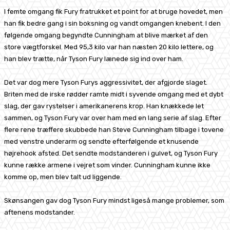
I femte omgang fik Fury fratrukket et point for at bruge hovedet, men
han fik bedre gang i sin boksning og vandt omgangen knebent. I den
følgende omgang begyndte Cunningham at blive mærket af den
store vægtforskel. Med 95,3 kilo var han næsten 20 kilo lettere, og
han blev trætte, når Tyson Fury lænede sig ind over ham.
Det var dog mere Tyson Furys aggressivitet, der afgjorde slaget.
Briten med de irske rødder ramte midt i syvende omgang med et dybt
slag, der gav rystelser i amerikanerens krop. Han knækkede let
sammen, og Tyson Fury var over ham med en lang serie af slag. Efter
flere rene træffere skubbede han Steve Cunningham tilbage i tovene
med venstre underarm og sendte efterfølgende et knusende
højrehook afsted. Det sendte modstanderen i gulvet, og Tyson Fury
kunne række armene i vejret som vinder. Cunningham kunne ikke
komme op, men blev talt ud liggende.
Skønsangen gav dog Tyson Fury mindst ligeså mange problemer, som
aftenens modstander.