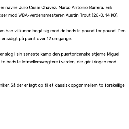
fter navne Julio Cesar Chavez, Marco Antonio Barrera, Erik
kser mod WBA-verdensmesteren Austin Trout (26-0, 14 KO).
, om han vil kunne begå sig mod de bedste pound for pound. Den
et ensidigt på point over 12 omgange.
ner slog i sin seneste kamp den puertoricanske stjerne Miguel
 to bedste letmellemvægtere i verden, der går i ringen mod
. Så der er lagt op til et klassisk opgør mellem to forskellige