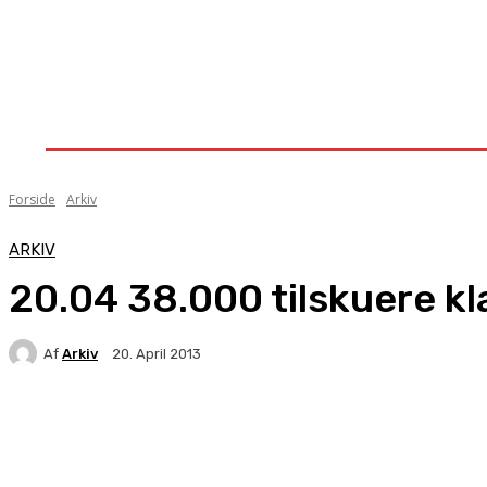
Forside
Nyheder
Stævner
Om Knock-Out
Forside
Arkiv
ARKIV
20.04 38.000 tilskuere kla
Af
Arkiv
20. April 2013
Facebook
X
Pinterest
WhatsApp