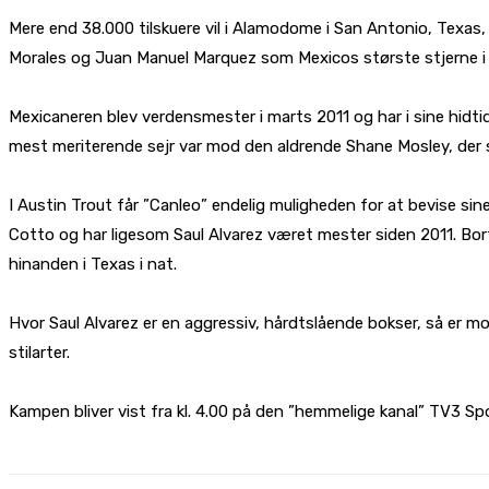
Mere end 38.000 tilskuere vil i Alamodome i San Antonio, Texas, 
Morales og Juan Manuel Marquez som Mexicos største stjerne 
Mexicaneren blev verdensmester i marts 2011 og har i sine hidt
mest meriterende sejr var mod den aldrende Shane Mosley, der sid
I Austin Trout får ”Canleo” endelig muligheden for at bevise si
Cotto og har ligesom Saul Alvarez været mester siden 2011. Bor
hinanden i Texas i nat.
Hvor Saul Alvarez er en aggressiv, hårdtslående bokser, så er m
stilarter.
Kampen bliver vist fra kl. 4.00 på den ”hemmelige kanal” TV3 S