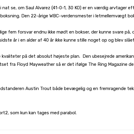
i nat se, om Saul Alvarez (41-0-1, 30 KO) er en værdig arvtager e
i boksning. Den 22-årige WBC-verdensmester i letmellemvægt bo
idige fem forsvar endnu ikke mødt en bokser, der kunne svare på
ste år i en alder af 40 år ikke kunne stille noget op og blev slå
ne kvaliteter på det absolut højeste plan. Den ubesejrede amerika
tset fra Floyd Mayweather så er det ifølge The Ring Magazine de
odstanderen Austin Trout både bevægelig og en fremragende tekniker
port2, som kun kan tages med parabol.