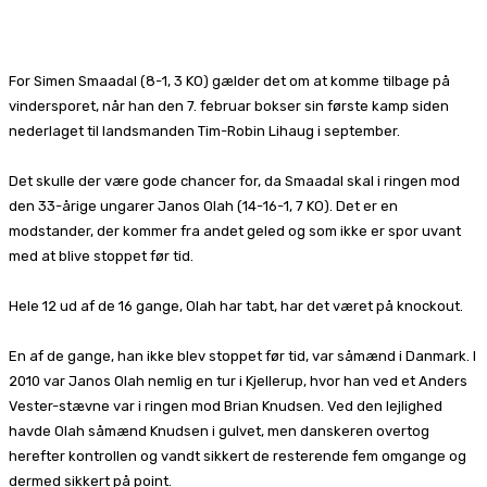
Facebook
X
Pinterest
WhatsApp
For Simen Smaadal (8-1, 3 KO) gælder det om at komme tilbage på
vindersporet, når han den 7. februar bokser sin første kamp siden
nederlaget til landsmanden Tim-Robin Lihaug i september.
Det skulle der være gode chancer for, da Smaadal skal i ringen mod
den 33-årige ungarer Janos Olah (14-16-1, 7 KO). Det er en
modstander, der kommer fra andet geled og som ikke er spor uvant
med at blive stoppet før tid.
Hele 12 ud af de 16 gange, Olah har tabt, har det været på knockout.
En af de gange, han ikke blev stoppet før tid, var såmænd i Danmark. I
2010 var Janos Olah nemlig en tur i Kjellerup, hvor han ved et Anders
Vester-stævne var i ringen mod Brian Knudsen. Ved den lejlighed
havde Olah såmænd Knudsen i gulvet, men danskeren overtog
herefter kontrollen og vandt sikkert de resterende fem omgange og
dermed sikkert på point.