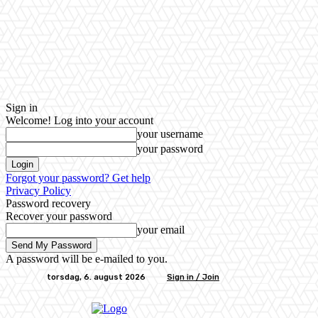
Sign in
Welcome! Log into your account
your username
your password
Forgot your password? Get help
Privacy Policy
Password recovery
Recover your password
your email
A password will be e-mailed to you.
torsdag, 6. august 2026
Sign in / Join