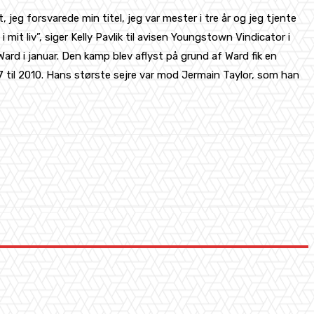
eg forsvarede min titel, jeg var mester i tre år og jeg tjente
mit liv”, siger Kelly Pavlik til avisen Youngstown Vindicator i
rd i januar. Den kamp blev aflyst på grund af Ward fik en
7 til 2010. Hans største sejre var mod Jermain Taylor, som han