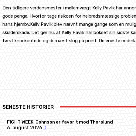
Den tidligere verdensmester i mellemvægt Kelly Pavlik har annonc
gode penge. Hvorfor tage risikoen for helbredsmæssige problemer? 
hans hjemby.Kelly Pavlik blev nævnt mange gange som en mulig m
skulderskade. Det gør nu, at Kelly Pavlik har bokset sin sidste
først knockoutede og dernæst slog på point. De eneste nederlag
Share
Facebook
X
Pinterest
SENESTE HISTORIER
FIGHT WEEK: Johnson er favorit mod Thorslund
6. august 2026
0