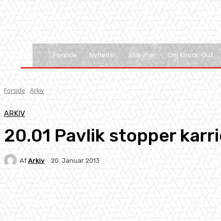
Forside
Nyheder
Stævner
Om Knock-Out
Forside
Arkiv
ARKIV
20.01 Pavlik stopper karr
Af
Arkiv
20. Januar 2013
Facebook
X
Pinterest
WhatsApp