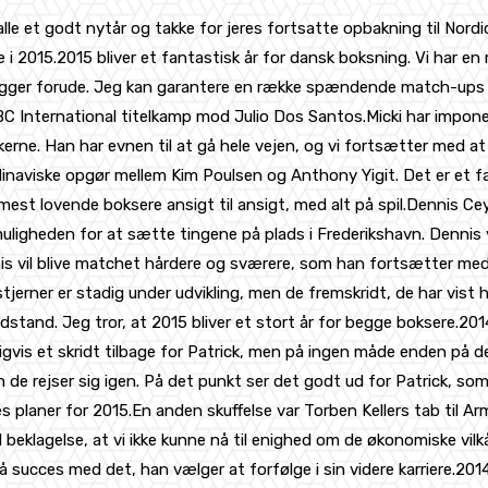
e et godt nytår og takke for jeres fortsatte opbakning til Nordic F
te i 2015.2015 bliver et fantastisk år for dansk boksning. Vi har 
 ligger forude. Jeg kan garantere en række spændende match-ups i å
WBC International titelkamp mod Julio Dos Santos.Micki har impo
tikerne. Han har evnen til at gå hele vejen, og vi fortsætter med 
dinaviske opgør mellem Kim Poulsen og Anthony Yigit. Det er et 
mest lovende boksere ansigt til ansigt, med alt på spil.Dennis Ce
muligheden for at sætte tingene på plads i Frederikshavn. Dennis
nnis vil blive matchet hårdere og sværere, som han fortsætter med
rner er stadig under udvikling, men de fremskridt, de har vist hi
stand. Jeg tror, at 2015 bliver et stort år for begge boksere.20
igvis et skridt tilbage for Patrick, men på ingen måde enden på de
 rejser sig igen. På det punkt ser det godt ud for Patrick, som va
 planer for 2015.En anden skuffelse var Torben Kellers tab til Ar
eklagelse, at vi ikke kunne nå til enighed om de økonomiske vil
 få succes med det, han vælger at forfølge i sin videre karriere.