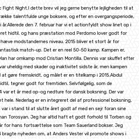
ight Night.I dette brev vil jeg gerne benytte lejligheden til at
en række talentfulde unge boksere, og efter en overgangsperiode,
r.Allerede den 7. februar har vi et actionfyldt show linet op i
neret hidtil, og hans præstation mod Perdomo lover godt for
at hæve modstandernes niveau. 2015 bliver et stort år for
fantastisk match-up. Det er en reel 50-50 kamp. Kampen er,
ylan har omkamp mod Cristian Montilla. Dennis var skuffet efter
 var uheldig med skader og inaktivitet sidste år, men kampen
 at gøre fremskridt, og målet er en titelkamp i 2015.Abdul
dtil, tegner godt for fremtiden. Selvfølgelig, som de
14 var et år med op-og nedture for dansk boksning. Der var
t hele. Nederlag er en integreret del af professionel boksning,
r i stand til at slutte året godt af med en sejr foran sine
man Torosyan. Jeg har altid haft et godt forhold til Torben og
kår for hans fortsættelse som Team Sauerland bokser. Jeg
2014 bragte nyheden om, at Anders Vester vil promote shows i