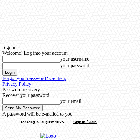
Sign in
Welcome! Log into your account
your username
your password
Forgot your password? Get help
Privacy Policy
Password recovery
Recover your password
your email
A password will be e-mailed to you.
torsdag, 6. august 2026
Sign in / Join