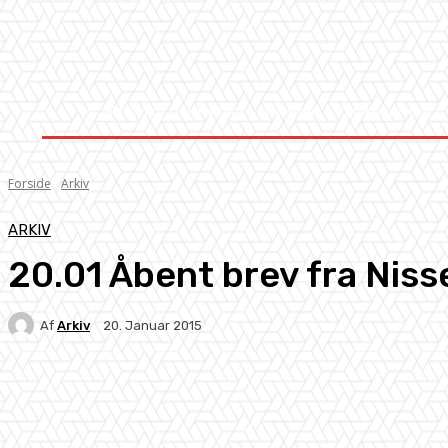
Forside
Nyheder
Stævner
Om Knock-Out
Forside
Arkiv
ARKIV
20.01 Åbent brev fra Niss
Af
Arkiv
20. Januar 2015
Facebook
X
Pinterest
WhatsApp