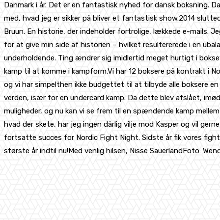
Danmark i år. Det er en fantastisk nyhed for dansk boksning. Da
med, hvad jeg er sikker på bliver et fantastisk show.2014 slutt
Bruun. En historie, der indeholder fortrolige, lækkede e-mails. 
for at give min side af historien – hvilket resultererede i en 
underholdende. Ting ændrer sig imidlertid meget hurtigt i boksev
kamp til at komme i kampform.Vi har 12 boksere på kontrakt i N
og vi har simpelthen ikke budgettet til at tilbyde alle boksere e
verden, især for en undercard kamp. Da dette blev afslået, imød
muligheder, og nu kan vi se frem til en spændende kamp melle
hvad der skete, har jeg ingen dårlig vilje mod Kasper og vil ger
fortsatte succes for Nordic Fight Night. Sidste år fik vores fig
største år indtil nu!Med venlig hilsen, Nisse SauerlandFoto: Wen
Share
Facebook
X
Pinterest