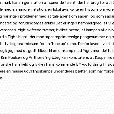
nmark har en generation af spirende talent, der har brug for at f
ede med en mindre irritation, en lokal avis kørte en historie om
Jeg har ingen problemer med at tale åbent om sagen, og som sådan 
ubalanceret og forudindtaget artikel.Det er ingen hemmelighed, at
erdenen. Yigit skiftede træner, hvilket betød, at kampen ville bl
ordic Fight Night, der modtager regelmæssige pengesummer og mul
n betydelig præmiesum for en ’tune up’ kamp. Derfor lavede vi et ti
egik jeg med et godt tilbud til en omkamp med Yigit, men dette bl
m Kim Poulsen og Anthony Yigit.Jeg kan konstatere, at Kasper n
ne ønske ham held og lykke i hans kommende EM-udfordring.Til sids
htere en masse udviklingskampe under deres bælter, som har forbere
de.
WhatsApp