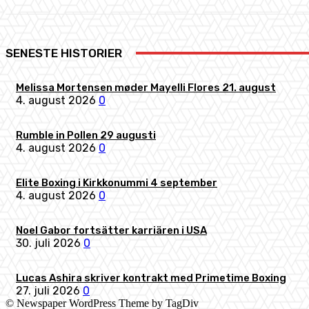
SENESTE HISTORIER
Melissa Mortensen møder Mayelli Flores 21. august
4. august 2026
0
Rumble in Pollen 29 augusti
4. august 2026
0
Elite Boxing i Kirkkonummi 4 september
4. august 2026
0
Noel Gabor fortsätter karriären i USA
30. juli 2026
0
Lucas Ashira skriver kontrakt med Primetime Boxing
27. juli 2026
0
© Newspaper WordPress Theme by TagDiv