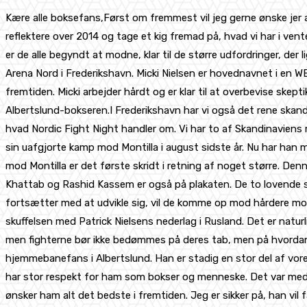
Kære alle boksefans,Først om fremmest vil jeg gerne ønske jer all
reflektere over 2014 og tage et kig fremad på, hvad vi har i ven
er de alle begyndt at modne, klar til de større udfordringer, der
Arena Nord i Frederikshavn. Micki Nielsen er hovednavnet i en 
fremtiden. Micki arbejder hårdt og er klar til at overbevise skep
Albertslund-bokseren.I Frederikshavn har vi også det rene skan
hvad Nordic Fight Night handler om. Vi har to af Skandinaviens 
sin uafgjorte kamp mod Montilla i august sidste år. Nu har han 
mod Montilla er det første skridt i retning af noget større. De
Khattab og Rashid Kassem er også på plakaten. De to lovende stje
fortsætter med at udvikle sig, vil de komme op mod hårdere mod
skuffelsen med Patrick Nielsens nederlag i Rusland. Det er naturl
men fighterne bør ikke bedømmes på deres tab, men på hvordan de
hjemmebanefans i Albertslund. Han er stadig en stor del af vores
har stor respekt for ham som bokser og menneske. Det var med b
ønsker ham alt det bedste i fremtiden. Jeg er sikker på, han vil