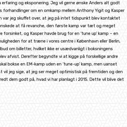
å erfaring og eksponering. Jeg vil gerne ønske Anders alt godt
 vores forhandlinger om en omkamp mellem Anthony Yigit og Kasper
var jeg skuffet over, at jeg på intet tidspunkt blev kontaktet
 vi ønskede at få revanche, den første kamp var tæt og meget
ive forsinket, og Kasper havde brug for en ’tune up’ kamp – en
igheden for at træne i vores centre i København eller Berlin,
lbud om billetter, hvilket ikke er usædvanligt i boksningens
ev afvist. Derefter begyndte vi at kigge på forskellige andre
u skal bokse en EM-kamp uden en ’tune-up’ kamp, men uanset
t vil jeg sige, at jeg ser meget optimistisk på fremtiden og den
dt dem godt på, hvad vi har planlagt i 2015. Dette vil blive det