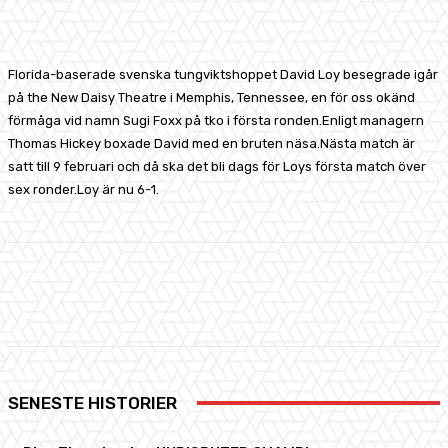
Facebook
X
Pinterest
WhatsApp
Florida-baserade svenska tungviktshoppet David Loy besegrade igår
på the New Daisy Theatre i Memphis, Tennessee, en för oss okänd
förmåga vid namn Sugi Foxx på tko i första ronden.Enligt managern
Thomas Hickey boxade David med en bruten näsa.Nästa match är
satt till 9 februari och då ska det bli dags för Loys första match över
sex ronder.Loy är nu 6-1.
Facebook
X
Pinterest
WhatsApp
SENESTE HISTORIER