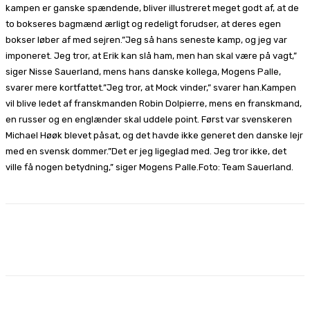
kampen er ganske spændende, bliver illustreret meget godt af, at de
to bokseres bagmænd ærligt og redeligt forudser, at deres egen
bokser løber af med sejren.”Jeg så hans seneste kamp, og jeg var
imponeret. Jeg tror, at Erik kan slå ham, men han skal være på vagt,”
siger Nisse Sauerland, mens hans danske kollega, Mogens Palle,
svarer mere kortfattet.”Jeg tror, at Mock vinder,” svarer han.Kampen
vil blive ledet af franskmanden Robin Dolpierre, mens en franskmand,
en russer og en englænder skal uddele point. Først var svenskeren
Michael Høøk blevet påsat, og det havde ikke generet den danske lejr
med en svensk dommer.”Det er jeg ligeglad med. Jeg tror ikke, det
ville få nogen betydning,” siger Mogens Palle.Foto: Team Sauerland.
Facebook
X
Pinterest
WhatsApp