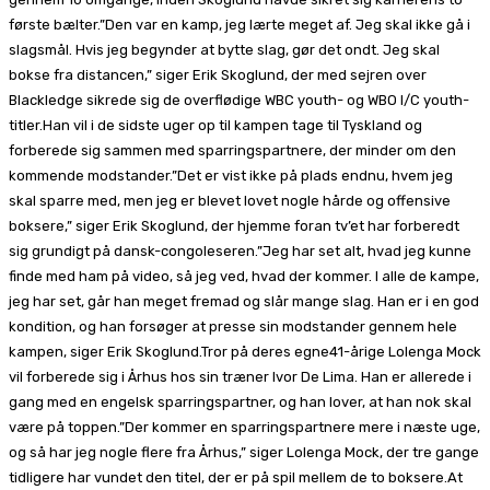
første bælter.”Den var en kamp, jeg lærte meget af. Jeg skal ikke gå i
slagsmål. Hvis jeg begynder at bytte slag, gør det ondt. Jeg skal
bokse fra distancen,” siger Erik Skoglund, der med sejren over
Blackledge sikrede sig de overflødige WBC youth- og WBO I/C youth-
titler.Han vil i de sidste uger op til kampen tage til Tyskland og
forberede sig sammen med sparringspartnere, der minder om den
kommende modstander.”Det er vist ikke på plads endnu, hvem jeg
skal sparre med, men jeg er blevet lovet nogle hårde og offensive
boksere,” siger Erik Skoglund, der hjemme foran tv’et har forberedt
sig grundigt på dansk-congoleseren.”Jeg har set alt, hvad jeg kunne
finde med ham på video, så jeg ved, hvad der kommer. I alle de kampe,
jeg har set, går han meget fremad og slår mange slag. Han er i en god
kondition, og han forsøger at presse sin modstander gennem hele
kampen, siger Erik Skoglund.Tror på deres egne41-årige Lolenga Mock
vil forberede sig i Århus hos sin træner Ivor De Lima. Han er allerede i
gang med en engelsk sparringspartner, og han lover, at han nok skal
være på toppen.”Der kommer en sparringspartnere mere i næste uge,
og så har jeg nogle flere fra Århus,” siger Lolenga Mock, der tre gange
tidligere har vundet den titel, der er på spil mellem de to boksere.At