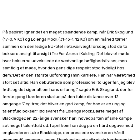
Facebook
X
Pinterest
WhatsApp
På papiret ligner det en meget spændende kamp, når Erik Skoglund
(17-0, 9 KO) og Lolenga Mock (31-13-1, 12 KO) om en måned tørner
sammen om den ledige EU-titel i letsværvægt.Torsdag stod de to
boksere ansigt til ansigt i Tre For Arena i Kolding. Det blev et møde,
hvor bokserne udvekslede de sædvanlige høflighedsfraser, men
samtidig et møde, hvor den gensidige respekt stod tydeligt hos
dem.”Det er den største udfordring i min karriere. Han har været med
stort set altid. Han debuterede som professionel to uger før, jeg blev
født, og det siger alt om hans erfaring,” sagde Erik Skoglund, der for
første gang i karrieren skal ud på den fulde distance over 12
omgange.”Jeg tror, det bliver en god kamp, for han er en ung og
talentfuld bokser,” lød svaret fra Lolenga Mock.Lærte meget af
BlackledgeDen 22-årige svensker har i hovedparten af sine kampe
set meget talentfuld ud. I april kom han dog på en hård opgave mod
englænderen Luke Blackledge, der pressede svenskeren hårdt
gennem 10 omgange, inden Skoglund havde sikret sig karrierens to