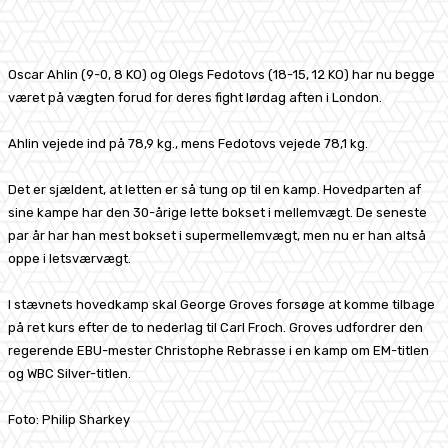
Facebook
X
Pinterest
WhatsApp
Oscar Ahlin (9-0, 8 KO) og Olegs Fedotovs (18-15, 12 KO) har nu begge
været på vægten forud for deres fight lørdag aften i London.
Ahlin vejede ind på 78,9 kg., mens Fedotovs vejede 78,1 kg.
Det er sjældent, at letten er så tung op til en kamp. Hovedparten af
sine kampe har den 30-årige lette bokset i mellemvægt. De seneste
par år har han mest bokset i supermellemvægt, men nu er han altså
oppe i letsværvægt.
I stævnets hovedkamp skal George Groves forsøge at komme tilbage
på ret kurs efter de to nederlag til Carl Froch. Groves udfordrer den
regerende EBU-mester Christophe Rebrasse i en kamp om EM-titlen
og WBC Silver-titlen.
Foto: Philip Sharkey