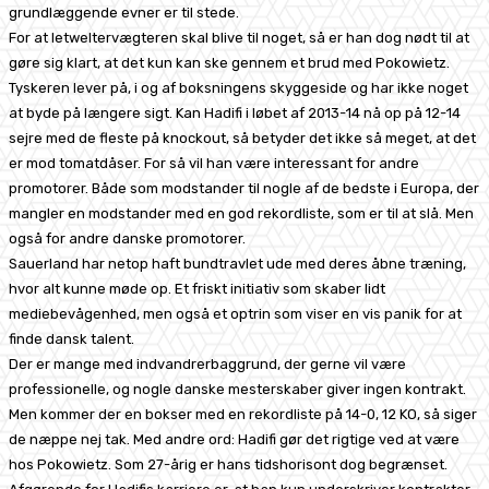
grundlæggende evner er til stede.
For at letweltervægteren skal blive til noget, så er han dog nødt til at
gøre sig klart, at det kun kan ske gennem et brud med Pokowietz.
Tyskeren lever på, i og af boksningens skyggeside og har ikke noget
at byde på længere sigt. Kan Hadifi i løbet af 2013-14 nå op på 12-14
sejre med de fleste på knockout, så betyder det ikke så meget, at det
er mod tomatdåser. For så vil han være interessant for andre
promotorer. Både som modstander til nogle af de bedste i Europa, der
mangler en modstander med en god rekordliste, som er til at slå. Men
også for andre danske promotorer.
Sauerland har netop haft bundtravlet ude med deres åbne træning,
hvor alt kunne møde op. Et friskt initiativ som skaber lidt
mediebevågenhed, men også et optrin som viser en vis panik for at
finde dansk talent.
Der er mange med indvandrerbaggrund, der gerne vil være
professionelle, og nogle danske mesterskaber giver ingen kontrakt.
Men kommer der en bokser med en rekordliste på 14-0, 12 KO, så siger
de næppe nej tak. Med andre ord: Hadifi gør det rigtige ved at være
hos Pokowietz. Som 27-årig er hans tidshorisont dog begrænset.