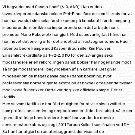
Vi begynder med Osama Hadifi (6-0, 6 KO). Han er den
lavestrangerede danske bokser P-4-P hos Boxrec.com til trods for, at
han har vundet sine seks første kampe på knockout i første omgang.
Imponerende, men ikke så imponerende som det arbejde hans
promotor Mario Pokowietz har gjort. Med usædvanlig fast hånd har
han hevet det ene lig efter det andet ud af rustvognene, mens Hadifi
råber på bedre kampe mod Kasper Bruun eller Kim Poulsen.
En samlet rekordliste på 1-72-2, 0 KO for den 27-åriges seks
modstandere er en rekord. Ingen dansk bokser har nogensinde mødt
så ringe modstandere i begyndelsen af sin karriere. Det giver
mindelser om de meget gamle dage i dansk boksning, hvor
professionelle boksere tjente ekstra på at bokse i omrejsende tivolier
mod lokale fulderikker. Dette var dog ikke officielle kampe. Det er
Hadifis.
Men selvom Hadifi ikke har fået mulighed for at vise sine kvaliteter
som professionel endnu og næppe kommer til det foreløbigt, så er der
grund til at følge hans karriere. Hadifi har vundet tre danske
seniormesterskaber, og slog i 2011 Torben Keller i semifinalen ved DM.
Så han har afgjort en amatørbaggrund, der viser, at de