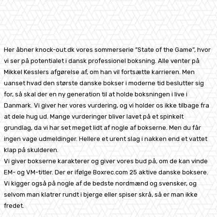
Facebook
X
Pinterest
WhatsApp
Her åbner knock-out.dk vores sommerserie ”State of the Game”, hvor
vi ser på potentialet i dansk professionel boksning. Alle venter på
Mikkel Kesslers afgørelse af, om han vil fortsætte karrieren. Men
uanset hvad den største danske bokser i moderne tid beslutter sig
for, så skal der en ny generation til at holde boksningen i live i
Danmark. Vi giver her vores vurdering, og vi holder os ikke tilbage fra
at dele hug ud. Mange vurderinger bliver lavet på et spinkelt
grundlag, da vi har set meget lidt af nogle af bokserne. Men du får
ingen vage udmeldinger. Hellere et urent slag i nakken end et vattet
klap på skulderen.
Vi giver bokserne karakterer og giver vores bud på, om de kan vinde
EM- og VM-titler. Der er ifølge Boxrec.com 25 aktive danske boksere.
Vi kigger også på nogle af de bedste nordmænd og svensker, og
selvom man klatrer rundt i bjerge eller spiser skrå, så er man ikke
fredet.