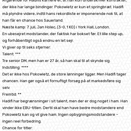
Afgørende for Hadifis karriere er, at han kun underskriver kontrakter,
der ikke har lange bindinger. Pokowietz er kun et springbræt. Hadifi
må plyndre videre, indtil hans rekordliste er imponerende nok til, at
han får en chance hos Sauerland.
Næste kamp: 7. juli, Jan Holec, (3-0, 1 KO) i York Hall, London.
En ubesejret modstander, der faktisk har bokset før. Et lille step up,
og forhåbentligt også endnu en let sejr.
Vi giver op til seks stjerner:
Talent: ***
Tre senior DM, men han er 27 år, så han skal til at skynde sig.
Indstilling: ****
Det er ikke hos Pokowietz, de store lønninger ligger. Men Hadifi tager
chancen. Han gør også et fornuftigt forsøg på at markedsføre sig
selv.
Fremtid: **
Hadifi har begrænsninger i sit talent, men der er dog noget i ham. Han
vinder ikke EBU-titlen. Dertil skal han have bedre modstandere end
Pokowietz kan og vil give ham. Ingen opbygningsmodstandere –
ingen reel forbedring.
Chance for titler: