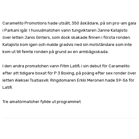
Facebook
X
Pinterest
WhatsApp
Caramelito Promotions hade utsålt, 350 åskådare, på sin pro-am gala
i Parkani igår. I huvudmatchen vann tungviktaren Janne Katajisto
över letten Janis Ginters, som dock skakade finnen i första ronden.
Katajisto kom igen och malde gradvis ned sin motståndare som inte
kom ut till femte ronden på grund av en armbågsskada.
I den andra promatchen vann Fitim Latifi, i sin debut för Caramelito
efter att tidigare boxat för P 3 Boxing, på poäng efter sex ronder över
letten Aleksei Tsatiasvili. Ringdomaren Erkki Meronen hade 59-56 för
Latifi.
Tre amatörmatcher fyllde ut programmet.
Facebook
X
Pinterest
WhatsApp