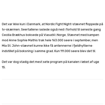
Facebook
X
Pinterest
WhatsApp
Det var ikke kun i Danmark, at Nordic Fight Night-stævnet floppede på
tv-skærmen. Seertallene raslede også ned i forhold til seneste gang
Cecilia Brækhus boksede på Viasat4 i Norge. Stævnet med kampen
mod Anne Sophie Mathis trak hele 163.000 seere i september, men
Mia St. John-stævnet kunne ikke få antennerne i fjeldhytterne
indstillet på boksning i samme grad. Kun 111.000 seere blev det til.
Det var dog stadig det mest sete program på kanalen i løbet af uge
15.
Facebook
X
Pinterest
WhatsApp