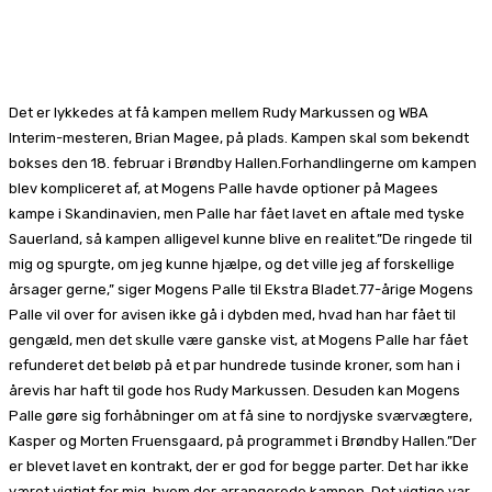
Facebook
X
Pinterest
WhatsApp
Det er lykkedes at få kampen mellem Rudy Markussen og WBA
Interim-mesteren, Brian Magee, på plads. Kampen skal som bekendt
bokses den 18. februar i Brøndby Hallen.Forhandlingerne om kampen
blev kompliceret af, at Mogens Palle havde optioner på Magees
kampe i Skandinavien, men Palle har fået lavet en aftale med tyske
Sauerland, så kampen alligevel kunne blive en realitet.”De ringede til
mig og spurgte, om jeg kunne hjælpe, og det ville jeg af forskellige
årsager gerne,” siger Mogens Palle til Ekstra Bladet.77-årige Mogens
Palle vil over for avisen ikke gå i dybden med, hvad han har fået til
gengæld, men det skulle være ganske vist, at Mogens Palle har fået
refunderet det beløb på et par hundrede tusinde kroner, som han i
årevis har haft til gode hos Rudy Markussen. Desuden kan Mogens
Palle gøre sig forhåbninger om at få sine to nordjyske sværvægtere,
Kasper og Morten Fruensgaard, på programmet i Brøndby Hallen.”Der
er blevet lavet en kontrakt, der er god for begge parter. Det har ikke
været vigtigt for mig, hvem der arrangerede kampen. Det vigtige var,