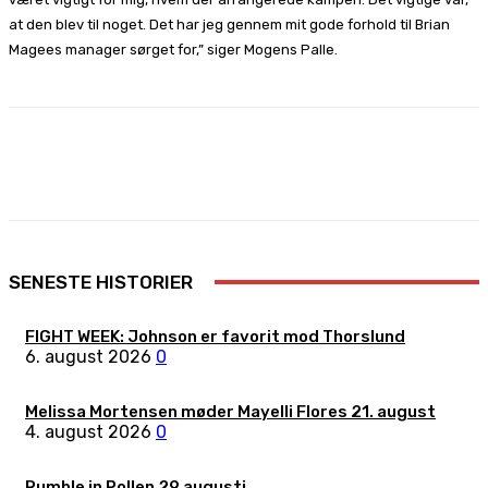
at den blev til noget. Det har jeg gennem mit gode forhold til Brian
Magees manager sørget for,” siger Mogens Palle.
Facebook
X
Pinterest
WhatsApp
SENESTE HISTORIER
FIGHT WEEK: Johnson er favorit mod Thorslund
6. august 2026
0
Melissa Mortensen møder Mayelli Flores 21. august
4. august 2026
0
Rumble in Pollen 29 augusti