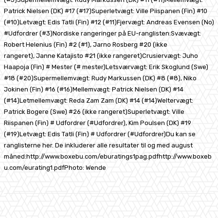
Patrick Nielsen (DK) #17 (#17)Superletvægt: Ville Piispanen (Fin) #10
(#10)Letvægt: Edis Tatli (Fin) #12 (#11)Fjervægt: Andreas Evensen (No)
#Udfordrer (#3)Nordiske rangeringer på EU-ranglisten:Svævægt:
Robert Helenius (Fin) #2 (#1), Jarno Rosberg #20 (ikke
rangeret), Janne Katajisto #21 (ikke rangeret)Crusiervægt: Juho
Haapoja (Fin) # Mester (# mester)Letsværvægt: Erik Skoglund (Swe)
#18 (#20)Supermellemvægt: Rudy Markussen (DK) #8 (#8), Niko
Jokinen (Fin) #16 (#16)Mellemvægt: Patrick Nielsen (DK) #14
(#14)Letmellemvægt: Reda Zam Zam (DK) #14 (#14)Weltervægt:
Patrick Bogere (Swe) #26 (ikke rangeret)Superletvægt: Ville
Riispanen (Fin) # Udfordrer (#Udfordrer), Kim Poulsen (DK) #19
(#19)Letvægt: Edis Tatli (Fin) # Udfordrer (#Udfordrer)Du kan se
ranglisterne her. De inkluderer alle resultater til og med august
måned:http://www.boxebu.com/eburatings1pag.pdfhttp://www.boxeb
u.com/eurating1.pdfPhoto: Wende