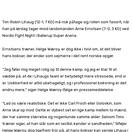
Facebook
X
Pinterest
WhatsApp
Tim-Robin Lihaug (12-1, 7 KO) må nok påtage sig rollen som favorit, når
han på lørdag tager imod landsmanden Arne Ernstsen (7-0, 3 KO) ved
Nordic Fight Night i Ballerup Super Arena.
Ernstsens træner, Helge Wæroy, er dog ikke i tvivl om, at det bliver
hans bokser, der ender som sejrherre i det rent norske opgør.
“Jeg føler mig meget rolig op til denne kamp, og jeg er klar til at
vædde på, at de i Lihaugs team er betydeligt mere stressede, end vi
er. Usikkerhed er altid ubehageligt, og i professionel boksning er det
endnu mere;” siger Helge Wæroy ifølge en pressemeddelelse.
“Lad os være realistiske: Det er ikke Carl Froch eller Golovkin, som
Arne skal op mod. Dette er dybest set en lige kamp mellem to mænd,
der har samme størrelse og nogenlunde samme alder. Selvom Tims
træner siger, at han slår som en lastbil, kender vi sandheden,” tilføjer
Helge Wæroy, dog ligefrem tror på, at hans bokser kan sende Lihaug i