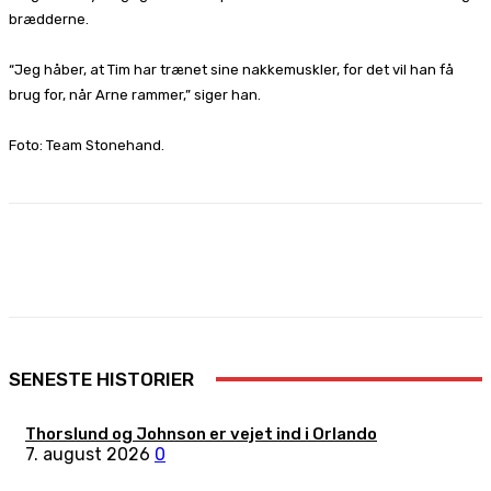
brædderne.
“Jeg håber, at Tim har trænet sine nakkemuskler, for det vil han få
brug for, når Arne rammer,” siger han.
Foto: Team Stonehand.
Facebook
X
Pinterest
WhatsApp
SENESTE HISTORIER
Thorslund og Johnson er vejet ind i Orlando
7. august 2026
0