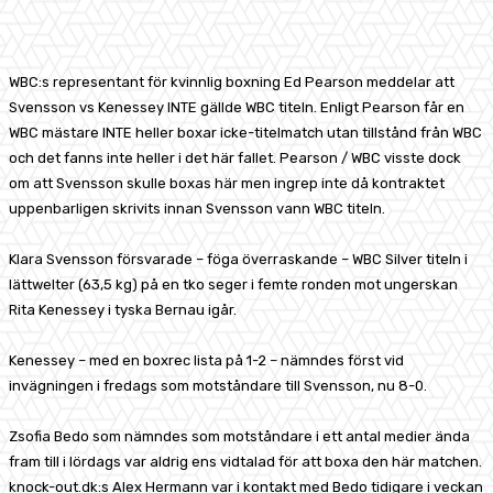
Facebook
X
Pinterest
WhatsApp
WBC:s representant för kvinnlig boxning Ed Pearson meddelar att
Svensson vs Kenessey INTE gällde WBC titeln. Enligt Pearson får en
WBC mästare INTE heller boxar icke-titelmatch utan tillstånd från WBC
och det fanns inte heller i det här fallet. Pearson / WBC visste dock
om att Svensson skulle boxas här men ingrep inte då kontraktet
uppenbarligen skrivits innan Svensson vann WBC titeln.
Klara Svensson försvarade – föga överraskande – WBC Silver titeln i
lättwelter (63,5 kg) på en tko seger i femte ronden mot ungerskan
Rita Kenessey i tyska Bernau igår.
Kenessey – med en boxrec lista på 1-2 – nämndes först vid
invägningen i fredags som motståndare till Svensson, nu 8-0.
Zsofia Bedo som nämndes som motståndare i ett antal medier ända
fram till i lördags var aldrig ens vidtalad för att boxa den här matchen.
knock-out.dk:s Alex Hermann var i kontakt med Bedo tidigare i veckan