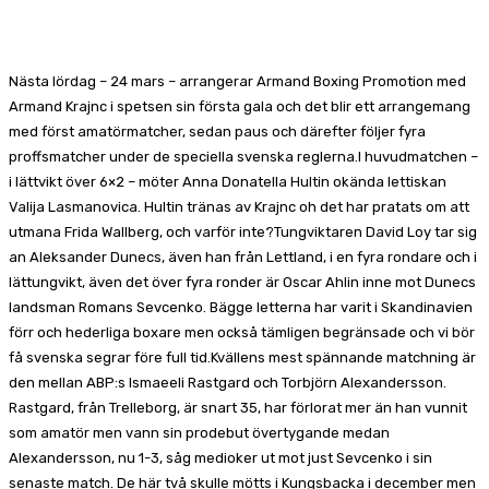
Facebook
X
Pinterest
WhatsApp
Nästa lördag – 24 mars – arrangerar Armand Boxing Promotion med
Armand Krajnc i spetsen sin första gala och det blir ett arrangemang
med först amatörmatcher, sedan paus och därefter följer fyra
proffsmatcher under de speciella svenska reglerna.I huvudmatchen –
i lättvikt över 6×2 – möter Anna Donatella Hultin okända lettiskan
Valija Lasmanovica. Hultin tränas av Krajnc oh det har pratats om att
utmana Frida Wallberg, och varför inte?Tungviktaren David Loy tar sig
an Aleksander Dunecs, även han från Lettland, i en fyra rondare och i
lättungvikt, även det över fyra ronder är Oscar Ahlin inne mot Dunecs
landsman Romans Sevcenko. Bägge letterna har varit i Skandinavien
förr och hederliga boxare men också tämligen begränsade och vi bör
få svenska segrar före full tid.Kvällens mest spännande matchning är
den mellan ABP:s Ismaeeli Rastgard och Torbjörn Alexandersson.
Rastgard, från Trelleborg, är snart 35, har förlorat mer än han vunnit
som amatör men vann sin prodebut övertygande medan
Alexandersson, nu 1-3, såg medioker ut mot just Sevcenko i sin
senaste match. De här två skulle mötts i Kungsbacka i december men