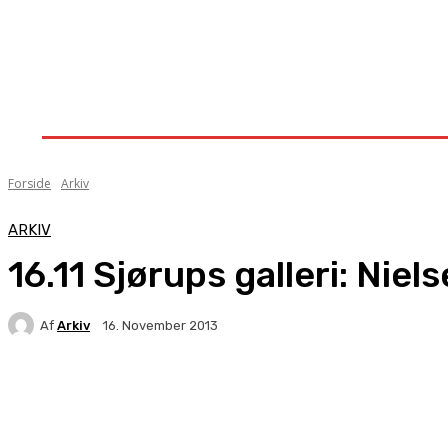
Forside
Nyheder
Stævner
Om Knock-Out
Forside
Arkiv
ARKIV
16.11 Sjørups galleri: Niel
Af
Arkiv
16. November 2013
Facebook
X
Pinterest
WhatsApp