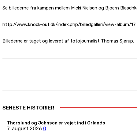
Se billederne fra kampen mellem Micki Nielsen og Bjoern Blaschk
http://www.knock-out.dk/index.php/billedgalleri/view-album/17
Billederne er taget og leveret af fotojournalist Thomas Sjørup.
Share
Facebook
X
Pinterest
SENESTE HISTORIER
Thorslund og Johnson er vejet ind i Orlando
7. august 2026
0