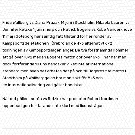
Facebook
X
Pinterest
WhatsApp
Frida Wallberg vs Diana Prazak 14 juni i Stockholm, Mikaela Laurén vs
Jennifer Retzke 1 juni i Tierp och Patrick Bogere vs Kobe Vanderkhove
11 maj i Göteborg har samtlig fått tillstånd för fler ronder av
Kampsportsdeletationen i Örebro än de 4×3 alternativt 6×2
tolkningen av Kampsportslagen anger. De två förstnämnda kommer
att gå över 10×2 medan Bogeres match gör över 6×3 – här har man
dock fortfarande 10 uns handskar vilket inte är internationell
standard men även det arbetas det på och till Bogeres titelmatch i
Stockholm på Wallberggalan har man sökt för 8×3 och
en internationalisering vad gäller handskar.
När det gäller Laurén vs Retzke har promoter Robert Nordman
uppenbarligen fortfarande inte klart med licensfrågan.