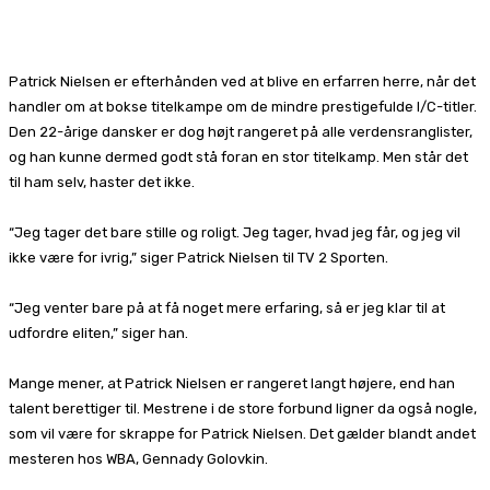
Facebook
X
Pinterest
WhatsApp
Patrick Nielsen er efterhånden ved at blive en erfarren herre, når det
handler om at bokse titelkampe om de mindre prestigefulde I/C-titler.
Den 22-årige dansker er dog højt rangeret på alle verdensranglister,
og han kunne dermed godt stå foran en stor titelkamp. Men står det
til ham selv, haster det ikke.
“Jeg tager det bare stille og roligt. Jeg tager, hvad jeg får, og jeg vil
ikke være for ivrig,” siger Patrick Nielsen til TV 2 Sporten.
“Jeg venter bare på at få noget mere erfaring, så er jeg klar til at
udfordre eliten,” siger han.
Mange mener, at Patrick Nielsen er rangeret langt højere, end han
talent berettiger til. Mestrene i de store forbund ligner da også nogle,
som vil være for skrappe for Patrick Nielsen. Det gælder blandt andet
mesteren hos WBA, Gennady Golovkin.