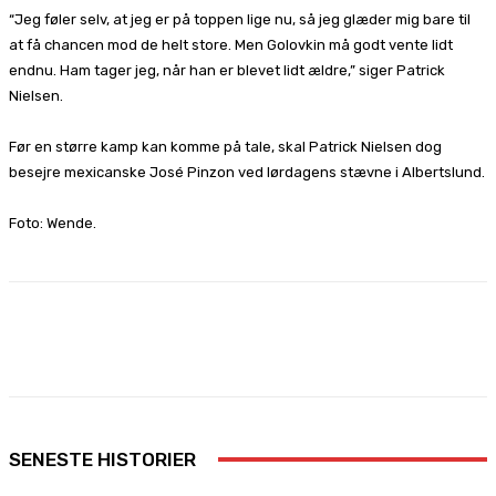
“Jeg føler selv, at jeg er på toppen lige nu, så jeg glæder mig bare til
at få chancen mod de helt store. Men Golovkin må godt vente lidt
endnu. Ham tager jeg, når han er blevet lidt ældre,” siger Patrick
Nielsen.
Før en større kamp kan komme på tale, skal Patrick Nielsen dog
besejre mexicanske José Pinzon ved lørdagens stævne i Albertslund.
Foto: Wende.
Facebook
X
Pinterest
WhatsApp
SENESTE HISTORIER