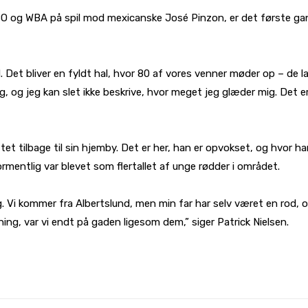
 WBO og WBA på spil mod mexicanske José Pinzon, er det første 
 Det bliver en fyldt hal, hvor 80 af vores venner møder op – de lav
 og jeg kan slet ikke beskrive, hvor meget jeg glæder mig. Det e
yttet tilbage til sin hjemby. Det er her, han er opvokset, og hvor h
formentlig var blevet som flertallet af unge rødder i området.
ng. Vi kommer fra Albertslund, men min far har selv været en rod, 
ing, var vi endt på gaden ligesom dem,” siger Patrick Nielsen.