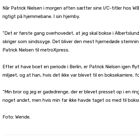
Når Patrick Nielsen i morgen aften sætter sine I/C-titler hos
rigtigt på hjemmebane. I sin hjemby.
“Det er første gang overhovedet, at jeg skal bokse i Albertslund.
skriger som sindssyge. Det bliver den mest hjernedøde stemning,
Patrick Nielsen til metroXpress.
Efter at have boet en periode i Berlin, er Patrick Nielsen igen fl
miljøet, og at han, hvis det ikke var blevet til en boksekarriere, 
“Min bror og jeg er gadedrenge, der er blevet presset op i en ri
noget andet, men hvis min far ikke havde taget os med til boksn
Foto: Wende.