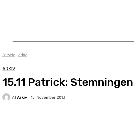
Forside
Nyheder
Stævner
Om Knock-Out
Forside
Arkiv
ARKIV
15.11 Patrick: Stemningen
Af
Arkiv
15. November 2013
Facebook
X
Pinterest
WhatsApp