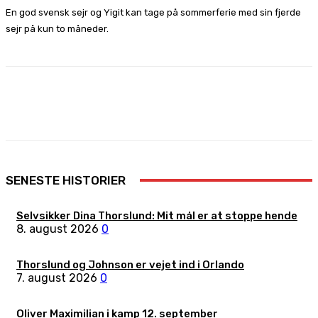
En god svensk sejr og Yigit kan tage på sommerferie med sin fjerde
sejr på kun to måneder.
Facebook
X
Pinterest
WhatsApp
SENESTE HISTORIER
Selvsikker Dina Thorslund: Mit mål er at stoppe hende
8. august 2026
0
Thorslund og Johnson er vejet ind i Orlando
7. august 2026
0
Oliver Maximilian i kamp 12. september