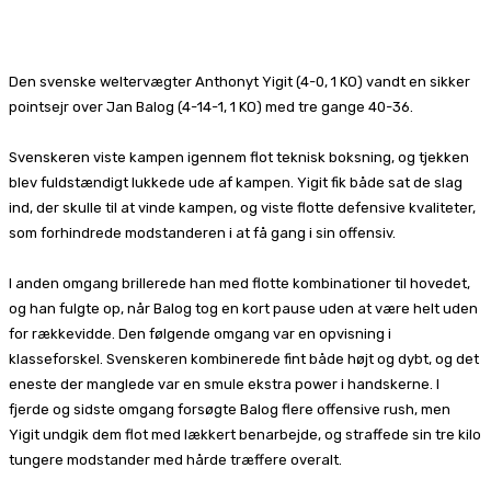
Facebook
X
Pinterest
WhatsApp
Den svenske weltervægter Anthonyt Yigit (4-0, 1 KO) vandt en sikker
pointsejr over Jan Balog (4-14-1, 1 KO) med tre gange 40-36.
Svenskeren viste kampen igennem flot teknisk boksning, og tjekken
blev fuldstændigt lukkede ude af kampen. Yigit fik både sat de slag
ind, der skulle til at vinde kampen, og viste flotte defensive kvaliteter,
som forhindrede modstanderen i at få gang i sin offensiv.
I anden omgang brillerede han med flotte kombinationer til hovedet,
og han fulgte op, når Balog tog en kort pause uden at være helt uden
for rækkevidde. Den følgende omgang var en opvisning i
klasseforskel. Svenskeren kombinerede fint både højt og dybt, og det
eneste der manglede var en smule ekstra power i handskerne. I
fjerde og sidste omgang forsøgte Balog flere offensive rush, men
Yigit undgik dem flot med lækkert benarbejde, og straffede sin tre kilo
tungere modstander med hårde træffere overalt.