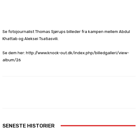
Facebook
X
Pinterest
WhatsApp
Se fotojournalist Thomas Sjørups billeder fra kampen mellem Abdul
Khattab og Aleksei Tsatiasvili.
Se dem her: http://www.knock-out.dk/index.php/billedgalleri/view-
album/26
Facebook
X
Pinterest
WhatsApp
SENESTE HISTORIER