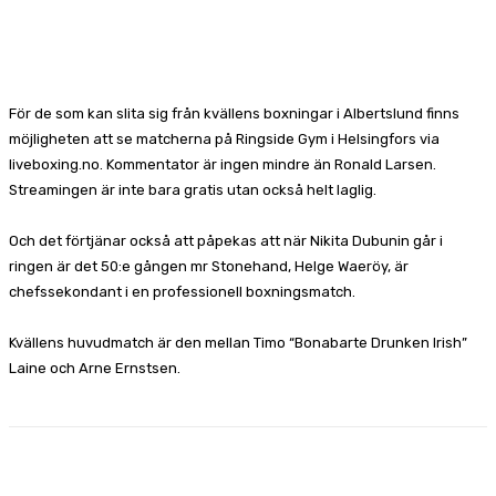
Facebook
X
Pinterest
WhatsApp
För de som kan slita sig från kvällens boxningar i Albertslund finns
möjligheten att se matcherna på Ringside Gym i Helsingfors via
liveboxing.no. Kommentator är ingen mindre än Ronald Larsen.
Streamingen är inte bara gratis utan också helt laglig.
Och det förtjänar också att påpekas att när Nikita Dubunin går i
ringen är det 50:e gången mr Stonehand, Helge Waeröy, är
chefssekondant i en professionell boxningsmatch.
Kvällens huvudmatch är den mellan Timo “Bonabarte Drunken Irish”
Laine och Arne Ernstsen.
Facebook
X
Pinterest
WhatsApp