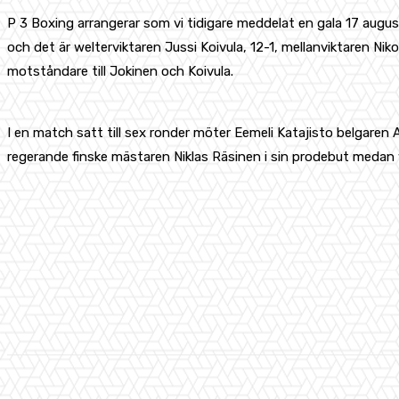
P 3 Boxing arrangerar som vi tidigare meddelat en gala 17 augu
och det är welterviktaren Jussi Koivula, 12-1, mellanviktaren N
motståndare till Jokinen och Koivula.
I en match satt till sex ronder möter Eemeli Katajisto belgaren 
regerande finske mästaren Niklas Räsinen i sin prodebut medan w