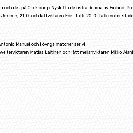
sti och det på Olofsborg i Nyslott i de östra dearna av Finland
iko Jokinen, 21-0, och lättviktaren Edis Tatli, 20-0. Tatli möter
Antonio Manuel och i övriga matcher ser vi
elterviktaren Matias Laitinen och lätt mellanviktaren Mikko Alank