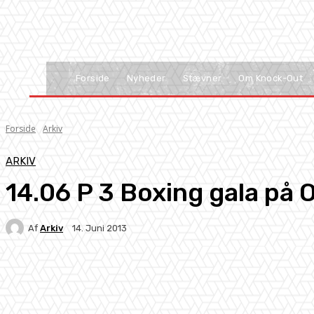
Forside
Nyheder
Stævner
Om Knock-Out
Forside
Arkiv
ARKIV
14.06 P 3 Boxing gala på 
Af
Arkiv
14. Juni 2013
Facebook
X
Pinterest
WhatsApp