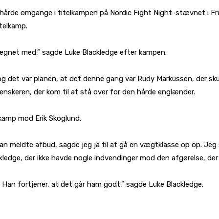
t hårde omgange i titelkampen på Nordic Fight Night-stævnet i 
itelkamp.
regnet med,” sagde Luke Blackledge efter kampen.
, og det var planen, at det denne gang var Rudy Markussen, der s
enskeren, der kom til at stå over for den hårde englænder.
n kamp mod Erik Skoglund.
 meldte afbud, sagde jeg ja til at gå en vægtklasse op op. Jeg sk
ackledge, der ikke havde nogle indvendinger mod den afgørelse, der 
. Han fortjener, at det går ham godt,” sagde Luke Blackledge.