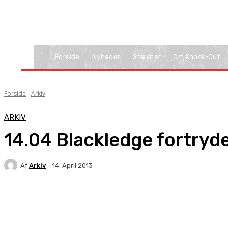
Forside
Nyheder
Stævner
Om Knock-Out
Forside
Arkiv
ARKIV
14.04 Blackledge fortryde
Af
Arkiv
14. April 2013
Facebook
X
Pinterest
WhatsApp