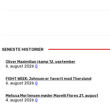
Share
Facebook
X
Pinterest
SENESTE HISTORIER
Oliver Maximilian i kamp 12. september
6. august 2026
0
FIGHT WEEK: Johnson er favorit mod Thorslund
6. august 2026
0
Melissa Mortensen møder Mayelli Flores 21. august
4. august 2026
0