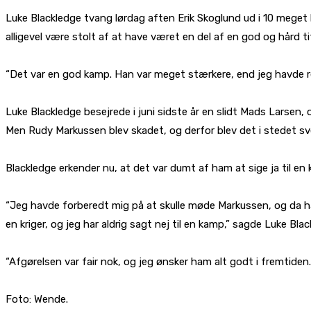
Luke Blackledge tvang lørdag aften Erik Skoglund ud i 10 mege
alligevel være stolt af at have været en del af en god og hård t
“Det var en god kamp. Han var meget stærkere, end jeg havde 
Luke Blackledge besejrede i juni sidste år en slidt Mads Larsen
Men Rudy Markussen blev skadet, og derfor blev det i stedet sv
Blackledge erkender nu, at det var dumt af ham at sige ja til e
“Jeg havde forberedt mig på at skulle møde Markussen, og da han
en kriger, og jeg har aldrig sagt nej til en kamp,” sagde Luke Bl
“Afgørelsen var fair nok, og jeg ønsker ham alt godt i fremtiden
Foto: Wende.