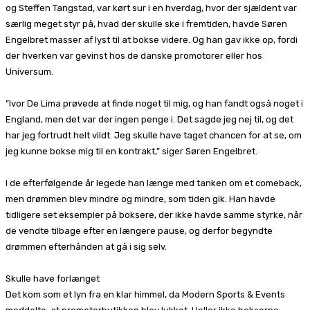
og Steffen Tangstad, var kørt sur i en hverdag, hvor der sjældent var
særlig meget styr på, hvad der skulle ske i fremtiden, havde Søren
Engelbret masser af lyst til at bokse videre. Og han gav ikke op, fordi
der hverken var gevinst hos de danske promotorer eller hos
Universum.
”Ivor De Lima prøvede at finde noget til mig, og han fandt også noget i
England, men det var der ingen penge i. Det sagde jeg nej til, og det
har jeg fortrudt helt vildt. Jeg skulle have taget chancen for at se, om
jeg kunne bokse mig til en kontrakt,” siger Søren Engelbret.
I de efterfølgende år legede han længe med tanken om et comeback,
men drømmen blev mindre og mindre, som tiden gik. Han havde
tidligere set eksempler på boksere, der ikke havde samme styrke, når
de vendte tilbage efter en længere pause, og derfor begyndte
drømmen efterhånden at gå i sig selv.
Skulle have forlænget
Det kom som et lyn fra en klar himmel, da Modern Sports & Events