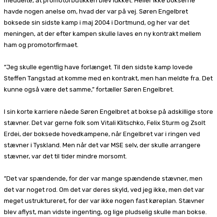
meddelte, at promotorbutikken blev lukket. Heller ikke bokserne
havde nogen anelse om, hvad der var på vej. Søren Engelbret
boksede sin sidste kamp i maj 2004 i Dortmund, og her var det
meningen, at der efter kampen skulle laves en ny kontrakt mellem
ham og promotorfirmaet.
”Jeg skulle egentlig have forlænget. Til den sidste kamp lovede
Steffen Tangstad at komme med en kontrakt, men han meldte fra. Det
kunne også være det samme,” fortæller Søren Engelbret.
I sin korte karriere nåede Søren Engelbret at bokse på adskillige store
stævner. Det var gerne folk som Vitali Klitschko, Felix Sturm og Zsolt
Erdei, der boksede hovedkampene, når Engelbret var i ringen ved
stævner i Tyskland. Men når det var MSE selv, der skulle arrangere
stævner, var det til tider mindre morsomt.
”Det var spændende, for der var mange spændende stævner, men
det var noget rod. Om det var deres skyld, ved jeg ikke, men det var
meget ustruktureret, for der var ikke nogen fast køreplan. Stævner
blev aflyst, man vidste ingenting, og lige pludselig skulle man bokse.