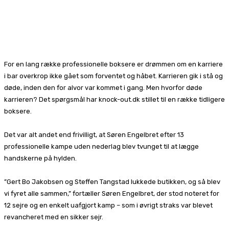
Facebook
X
Pinterest
WhatsApp
For en lang række professionelle boksere er drømmen om en karriere
i bar overkrop ikke gået som forventet og håbet. Karrieren gik i stå og
døde, inden den for alvor var kommet i gang. Men hvorfor døde
karrieren? Det spørgsmål har knock-out.dk stillet til en række tidligere
boksere.
Det var alt andet end frivilligt, at Søren Engelbret efter 13
professionelle kampe uden nederlag blev tvunget til at lægge
handskerne på hylden.
”Gert Bo Jakobsen og Steffen Tangstad lukkede butikken, og så blev
vi fyret alle sammen,” fortæller Søren Engelbret, der stod noteret for
12 sejre og en enkelt uafgjort kamp – som i øvrigt straks var blevet
revancheret med en sikker sejr.