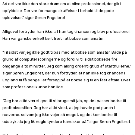
Så det var ikke den store drøm om at blive professionel, der gik i
opfyldelse. Der var for mange skuffelser i forhold til de gode
oplevelser,” siger Søren Engelbret.
Alligevel fortryder han ikke, at han tog chancen og blev professionel.
Han var ganske enkelt kørt træt i at bokse som amatør.
”Til sidst var jeg ikke godt tilpas med at bokse som amatør. Både på
grund af computerscoringerne og fordi vi til sidst boksede fire
omgange a to minutter. Jeg kom aldrig ordentligt ud af starthullerne,”
siger Søren Engelbret, der kun fortryder, at han ikke tog chancen i
England til få penge i et forsøg på at bokse sig til en fast aftale. Livet
som professionel kunne han lide.
”Jeg har altid været god til at bruge mit jab, og det passer bedre til
profboksestilen. Jeg har altid vidst, at jeg havde god punch i
næverne, selvom jeg ikke vejer så meget, og det kom bedre til
udstryk, da jeg fik nogle tyndere handsker på,” siger Søren Engelbret.