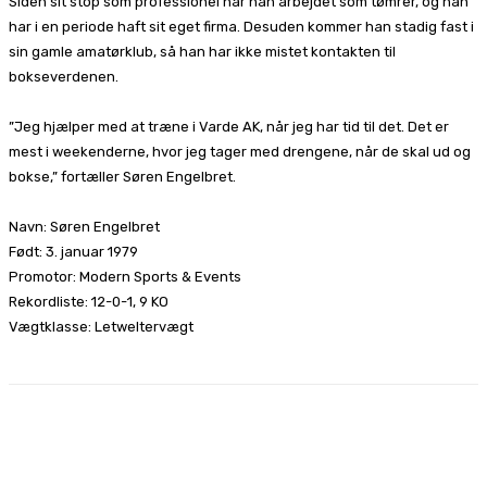
Siden sit stop som professionel har han arbejdet som tømrer, og han
har i en periode haft sit eget firma. Desuden kommer han stadig fast i
sin gamle amatørklub, så han har ikke mistet kontakten til
bokseverdenen.
”Jeg hjælper med at træne i Varde AK, når jeg har tid til det. Det er
mest i weekenderne, hvor jeg tager med drengene, når de skal ud og
bokse,” fortæller Søren Engelbret.
Navn: Søren Engelbret
Født: 3. januar 1979
Promotor: Modern Sports & Events
Rekordliste: 12-0-1, 9 KO
Vægtklasse: Letweltervægt
Facebook
X
Pinterest
WhatsApp