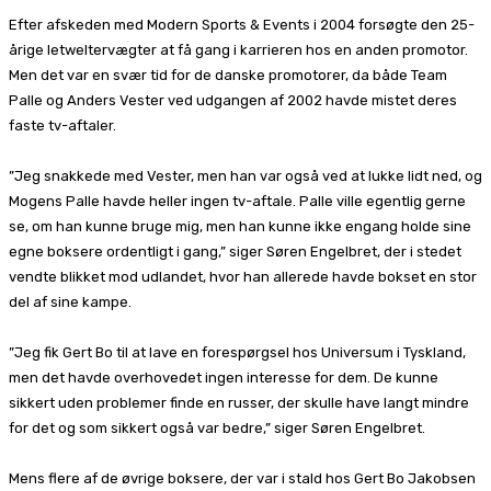
Efter afskeden med Modern Sports & Events i 2004 forsøgte den 25-
årige letweltervægter at få gang i karrieren hos en anden promotor.
Men det var en svær tid for de danske promotorer, da både Team
Palle og Anders Vester ved udgangen af 2002 havde mistet deres
faste tv-aftaler.
”Jeg snakkede med Vester, men han var også ved at lukke lidt ned, og
Mogens Palle havde heller ingen tv-aftale. Palle ville egentlig gerne
se, om han kunne bruge mig, men han kunne ikke engang holde sine
egne boksere ordentligt i gang,” siger Søren Engelbret, der i stedet
vendte blikket mod udlandet, hvor han allerede havde bokset en stor
del af sine kampe.
”Jeg fik Gert Bo til at lave en forespørgsel hos Universum i Tyskland,
men det havde overhovedet ingen interesse for dem. De kunne
sikkert uden problemer finde en russer, der skulle have langt mindre
for det og som sikkert også var bedre,” siger Søren Engelbret.
Mens flere af de øvrige boksere, der var i stald hos Gert Bo Jakobsen