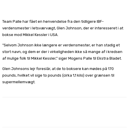
Facebook
X
Pinterest
WhatsApp
Team Palle har fået en henvendelse fra den tidligere IBF-
verdensmester i letsværvægt, Glen Johnson, der er interesseret i at
bokse mod Mikkel Kessler i USA.
“Selvom Johnson ikke længere er verdensmester, er han stadig et
stort navn, og dem er der i virkeligheden ikke så mange af i kredsen
af mulige folk til Mikkel Kessler,” siger Mogens Palle til Ekstra Bladet.
Glen Johnsons lejr foreslår, at de to boksere kan mødes på 170
pounds, hvilket vil sige to pounds (cirka 1,1 kilo) over grænsen til
supermellemvægt.
Facebook
X
Pinterest
WhatsApp