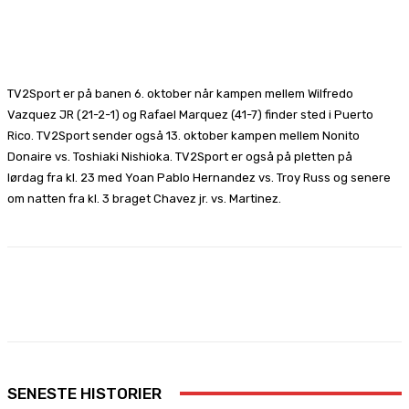
Facebook
X
Pinterest
WhatsApp
TV2Sport er på banen 6. oktober når kampen mellem Wilfredo
Vazquez JR (21-2-1) og Rafael Marquez (41-7) finder sted i Puerto
Rico. TV2Sport sender også 13. oktober kampen mellem Nonito
Donaire vs. Toshiaki Nishioka. TV2Sport er også på pletten på
lørdag fra kl. 23 med Yoan Pablo Hernandez vs. Troy Russ og senere
om natten fra kl. 3 braget Chavez jr. vs. Martinez.
Facebook
X
Pinterest
WhatsApp
SENESTE HISTORIER