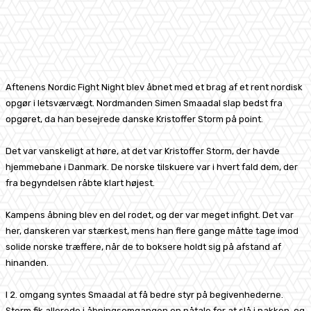
Facebook
X
Pinterest
WhatsApp
Aftenens Nordic Fight Night blev åbnet med et brag af et rent nordisk
opgør i letsværvægt. Nordmanden Simen Smaadal slap bedst fra
opgøret, da han besejrede danske Kristoffer Storm på point.
Det var vanskeligt at høre, at det var Kristoffer Storm, der havde
hjemmebane i Danmark. De norske tilskuere var i hvert fald dem, der
fra begyndelsen råbte klart højest.
Kampens åbning blev en del rodet, og der var meget infight. Det var
her, danskeren var stærkest, mens han flere gange måtte tage imod
solide norske træffere, når de to boksere holdt sig på afstand af
hinanden.
I 2. omgang syntes Smaadal at få bedre styr på begivenhederne.
Storm fik allerede i åbningsomgangen en påtale for at slå i nakken, og