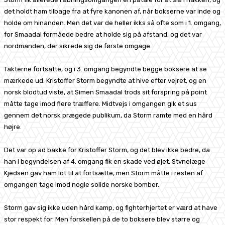
det holdt ham tilbage fra at fyre kanonen af, når bokserne var inde og
holde om hinanden. Men det var de heller ikks så ofte som i 1. omgang,
for Smaadal formåede bedre at holde sig på afstand, og det var
nordmanden, der sikrede sig de første omgage.
Takterne fortsatte, og i 3. omgang begyndte begge boksere at se
mærkede ud. Kristoffer Storm begyndte at hive efter vejret, og en
norsk blodtud viste, at Simen Smaadal trods sit forspring på point
måtte tage imod flere træffere. Midtvejs i omgangen gik et sus
gennem det norsk prægede publikum, da Storm ramte med en hård
højre.
Det var op ad bakke for Kristoffer Storm, og det blev ikke bedre, da
han i begyndelsen af 4. omgang fik en skade ved øjet. Stvnelæge
Kjedsen gav ham lot til at fortsætte, men Storm måtte i resten af
omgangen tage imod nogle solide norske bomber.
Storm gav sig ikke uden hård kamp, og fighterhjertet er værd at have
stor respekt for. Men forskellen på de to boksere blev større og