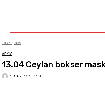
Forside
Nyheder
Stævner
Om Knock-Out
Forside
Arkiv
ARKIV
13.04 Ceylan bokser måske
Af
Arkiv
13. April 2013
Facebook
X
Pinterest
WhatsApp