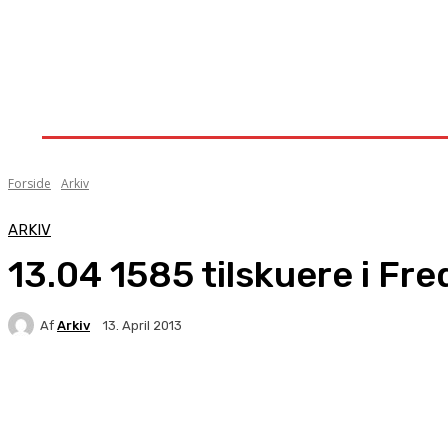
Forside
Nyheder
Stævner
Om Knock-Out
Forside
Arkiv
ARKIV
13.04 1585 tilskuere i Fr
Af
Arkiv
13. April 2013
Facebook
X
Pinterest
WhatsApp