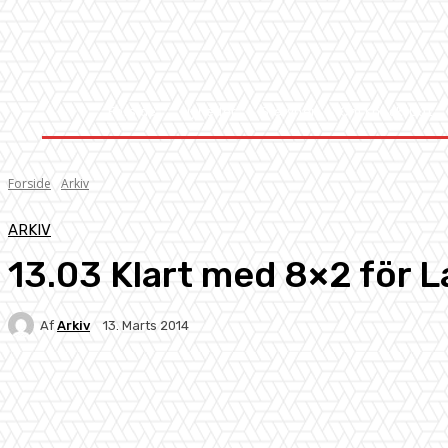
Forside
Nyheder
Stævner
Om Knock-Out
Forside
Arkiv
ARKIV
13.03 Klart med 8×2 för 
Af
Arkiv
13. Marts 2014
Facebook
X
Pinterest
WhatsApp