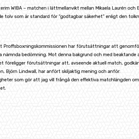
rim WIBA – matchen i lättmellanvikt mellan Mikaela Laurén och 
 de tolv som är standard för “godtagbar säkerhet” enligt den tol
nligt Proffsboxningskommissionen har förutsättningar att geno
ta nämnda bedömning. Mot denna bakgrund och med beaktande av a
 föreligger förutsättningar att, avseende aktuell match, godkä
Björn Lindwall, har anfört skiljaktig mening och anför:
heter som gör att jag vill frångå den effektiva matchlängden 
et.
WhatsApp