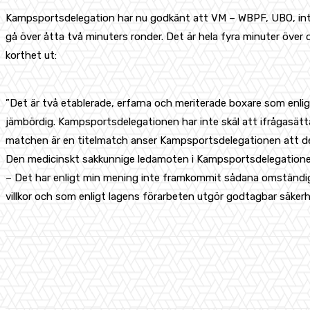
Kampsportsdelegation har nu godkänt att VM – WBPF, UBO, inte
gå över åtta två minuters ronder. Det är hela fyra minuter över
korthet ut:
”Det är två etablerade, erfarna och meriterade boxare som e
jämbördig. Kampsportsdelegationen har inte skäl att ifrågasät
matchen är en titelmatch anser Kampsportsdelegationen att det
Den medicinskt sakkunnige ledamoten i Kampsportsdelegationen, 
– Det har enligt min mening inte framkommit sådana omständig
villkor och som enligt lagens förarbeten utgör godtagbar säkerh
Share
Facebook
X
Pinterest