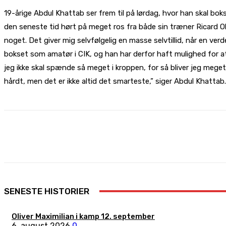
19-årige Abdul Khattab ser frem til på lørdag, hvor han skal bo
den seneste tid hørt på meget ros fra både sin træner Ricard O
noget. Det giver mig selvfølgelig en masse selvtillid, når en ver
bokset som amatør i CIK, og han har derfor haft mulighed for 
jeg ikke skal spænde så meget i kroppen, for så bliver jeg meget h
hårdt, men det er ikke altid det smarteste,” siger Abdul Khattab
Share
Facebook
X
Pinterest
SENESTE HISTORIER
Oliver Maximilian i kamp 12. september
6. august 2026
0