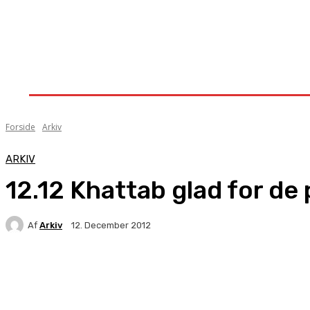
Forside
Nyheder
Stævner
Om Knock-Out
Forside
Arkiv
ARKIV
12.12 Khattab glad for de
Af
Arkiv
12. December 2012
Facebook
X
Pinterest
WhatsApp