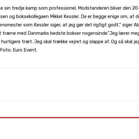
kse sin tredje kamp som professionel. Modstanderen bliver den 20-
lsen og boksekollegaen Mikkel Kessler. De er begge enige om, at 
densmester som Kessler siger, at jeg gør det rigtigt godt,” siger 
at træne med Danmarks bedste bokser nogensinde.”Jeg lærer mege
urtigere træt. Jeg skal trække vejret og slappe af. Og så skal jeg l
.Foto: Euro Event.
WhatsApp