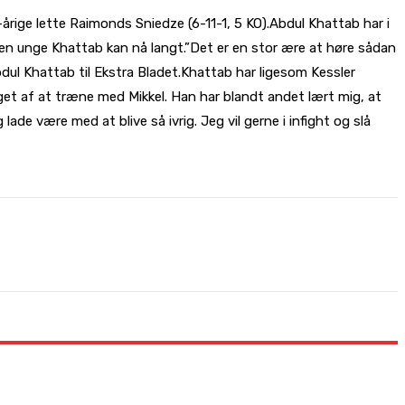
årige lette Raimonds Sniedze (6-11-1, 5 KO).Abdul Khattab har i
den unge Khattab kan nå langt.”Det er en stor ære at høre sådan
Abdul Khattab til Ekstra Bladet.Khattab har ligesom Kessler
t af at træne med Mikkel. Han har blandt andet lært mig, at
ade være med at blive så ivrig. Jeg vil gerne i infight og slå