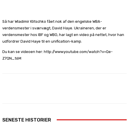
Facebook
X
Pinterest
WhatsApp
Så har Wladimir Klitschko fået nok af den engelske WBA-
verdensmester i sværvægt, David Haye. Ukraineren, der er
verdensmester hos IBF og WBO, har lagt en video på nettet, hvor han
udfordrer David Haye til en unification-kamp.
Du kan se videoen her: http://www.youtube.com/watch?v=Qe-
Z7QN_t6M
Facebook
X
Pinterest
WhatsApp
SENESTE HISTORIER